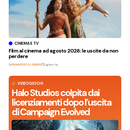
CINEMA E TV
Film al cinema ad agosto 2026: le uscite da non
perdere
Di
FRANCESCO LEMURI
2 giorni fa
VIDEOGIOCHI
Halo Studios colpita dai
licenziamenti dopo l’uscita
di Campaign Evolved