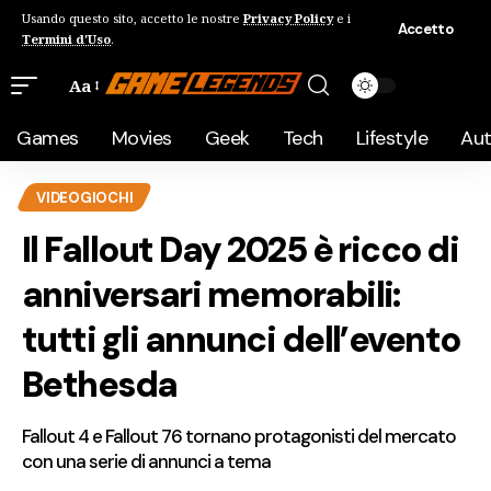
Usando questo sito, accetto le nostre
Privacy Policy
e i
Accetto
Termini d'Uso
.
Aa
Games
Movies
Geek
Tech
Lifestyle
Au
VIDEOGIOCHI
Il Fallout Day 2025 è ricco di
anniversari memorabili:
tutti gli annunci dell’evento
Bethesda
Fallout 4 e Fallout 76 tornano protagonisti del mercato
con una serie di annunci a tema