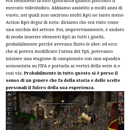
era nemmeno la loro ignoranza quanto piuttosto il
mercato videoludico. Abbiamo assistito a molti anni di
vuoto, nei quali non uscirono molti RpG ne tanto meno
Action RpG degni di nota: diciamo che era visto come
una nicchia del settore. Poi, improvvisamente, è andato
di moda inserire elementi RpG in tutti i giochi,
probabilmente perché avevano finito le idee: ed ecco
che si poteva modificare l’arma dei TpS, potevamo
iniziare una stagione di campionato con una squadra
sconosciuta su FIFA e portarla ai vertici della serie A e
così via.
Probabilmente in tutto questo si è perso il
senso di un genere che fa della storia e delle scelte
personali il fulcro della sua esperienza.