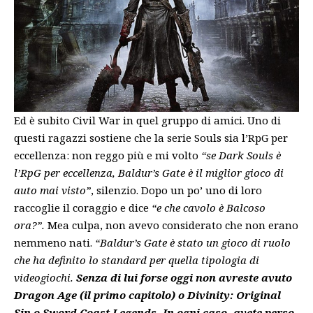
Ed è subito Civil War in quel gruppo di amici. Uno di
questi ragazzi sostiene che la serie Souls sia l’RpG per
eccellenza: non reggo più e mi volto
“se Dark Souls è
l’RpG per eccellenza, Baldur’s Gate è il miglior gioco di
auto mai visto”
, silenzio. Dopo un po’ uno di loro
raccoglie il coraggio e dice
“e che cavolo è Balcoso
ora?”.
Mea culpa, non avevo considerato che non erano
nemmeno nati.
“Baldur’s Gate è stato un gioco di ruolo
che ha definito lo standard per quella tipologia di
videogiochi.
Senza di lui forse oggi non avreste avuto
Dragon Age (il primo capitolo) o Divinity: Original
Sin o Sword Coast Legends. In ogni caso, avete perso