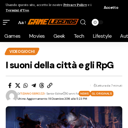
Usando questo sito, accetto le nostre
Privacy Policy
e i
Accetto
Termini d'Uso
.
Aa
Games
Movies
Geek
Tech
Lifestyle
Au
VIDEOGIOCHI
I suoni della città e gli RpG
Lettura da 7 minuti
Di
TIZIANO SBROZZI
- Senior Editor
10 anni fa
NEWS
GL ORIGINALS
Ultimo Aggiornamento: 19 Dicembre 2016 alle 5:23 PM