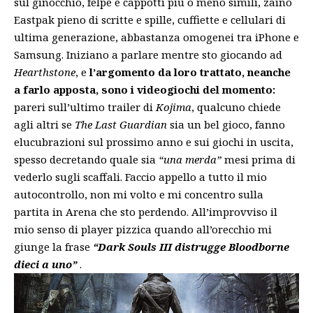
sul ginocchio, felpe e cappotti più o meno simili, zaino
Eastpak pieno di scritte e spille, cuffiette e cellulari di
ultima generazione, abbastanza omogenei tra iPhone e
Samsung. Iniziano a parlare mentre sto giocando ad
Hearthstone
, e
l’argomento da loro trattato, neanche
a farlo apposta, sono i videogiochi del momento:
pareri sull’ultimo trailer di
Kojima
, qualcuno chiede
agli altri se
The Last Guardian
sia un bel gioco, fanno
elucubrazioni sul prossimo anno e sui giochi in uscita,
spesso decretando quale sia
“una merda”
mesi prima di
vederlo sugli scaffali. Faccio appello a tutto il mio
autocontrollo, non mi volto e mi concentro sulla
partita in Arena che sto perdendo. All’improvviso il
mio senso di player pizzica quando all’orecchio mi
giunge la frase
“Dark Souls III distrugge Bloodborne
dieci a uno”
.