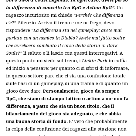
la differenza di concetto tra RpG e Action RpG”
.
Un
ragazzo incuriosito mi chiede
“Perché? Che differenza
c’è?”
. Silenzio. Arriva il treno e me ne frego, devo
rispondere
“La differenza sta nel gameplay: avete mai
parlato con un nemico in Diablo? Avete mai fatto scelte
che avrebbero cambiato il corso della storia in Dark
Souls?”
li saluto e li lascio con questi interrogativi. A
questo punto mi siedo sul treno, i
Linkin Park
in cuffia
ed inizio a pensare: per quanto ci si sforzi di informare,
in questo settore pare che ci sia una confusione totale
sulle basi di un gameplay, di una trama e di quanto un
gioco deve dare.
Personalmente, gioco da sempre
RpG, che siano di stampo tattico o action a me non fa
differenza, a patto che sia un buon titolo, che il
bilanciamento del gioco sia adeguato, e che abbia
una buona storia di fondo.
E’ vero che probabilmente
la colpa della confusione dei ragazzi alla stazione non