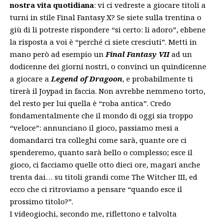
nostra vita quotidiana
: vi ci vedreste a giocare titoli a
turni in stile Final Fantasy X? Se siete sulla trentina o
giù di li potreste rispondere “si certo: li adoro”, ebbene
la risposta a voi è “perché ci siete cresciuti”. Metti in
mano però ad esempio un
Final Fantasy VII
ad un
dodicenne dei giorni nostri, o convinci un quindicenne
a giocare a
Legend of Dragoon
, e probabilmente ti
tirerà il Joypad in faccia. Non avrebbe nemmeno torto,
del resto per lui quella è “roba antica”. Credo
fondamentalmente che il mondo di oggi sia troppo
“veloce”: annunciano il gioco, passiamo mesi a
domandarci tra colleghi come sarà, quante ore ci
spenderemo, quanto sarà bello o complesso; esce il
gioco, ci facciamo quelle otto dieci ore, magari anche
trenta dai… su titoli grandi come The Witcher III, ed
ecco che ci ritroviamo a pensare “quando esce il
prossimo titolo?”.
I videogiochi, secondo me, riflettono e talvolta