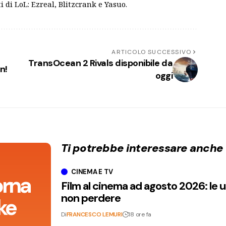
 di LoL: Ezreal, Blitzcrank e Yasuo.
ARTICOLO SUCCESSIVO
TransOcean 2 Rivals disponibile da
n!
oggi
Ti potrebbe interessare anche
CINEMA E TV
orna
Film al cinema ad agosto 2026: le 
non perdere
ke
Di
FRANCESCO LEMURI
18 ore fa