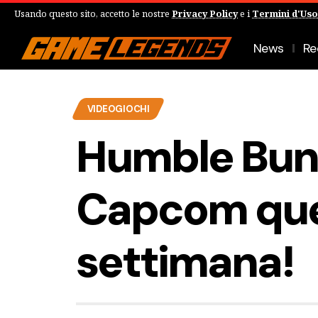
Usando questo sito, accetto le nostre
Privacy Policy
e i
Termini d'Uso
News
Re
VIDEOGIOCHI
Humble Bund
Capcom qu
settimana!