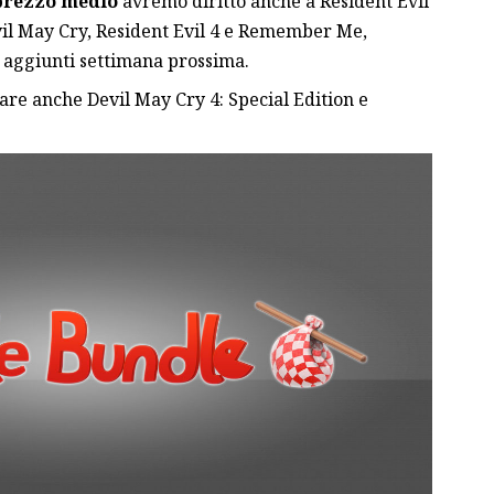
 prezzo medio
avremo diritto anche a Resident Evil
vil May Cry, Resident Evil 4 e Remember Me,
o aggiunti settimana prossima.
re anche Devil May Cry 4: Special Edition e