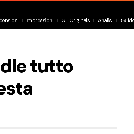
.
censioni
Impressioni
GL Originals
Analisi
Guid
le tutto
esta