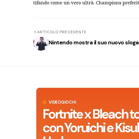
tifando come un vero ultrà. Champions preferiti
ARTICOLO PRECEDENTE
Nintendo mostra il suo nuovo sloga
VIDEOGIOCHI
Fortnite x Bleach t
con Yoruichi e Kisu