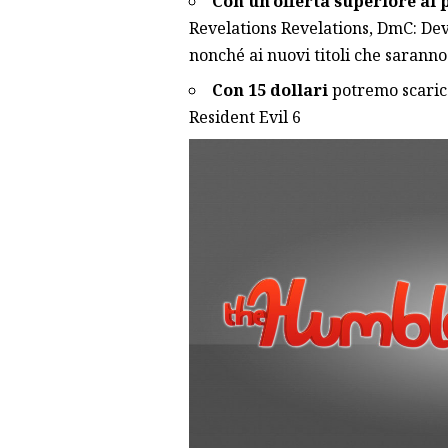
Con un’offerta superiore al
Revelations Revelations, DmC: De
nonché ai nuovi titoli che sarann
Con 15 dollari
potremo scarica
Resident Evil 6