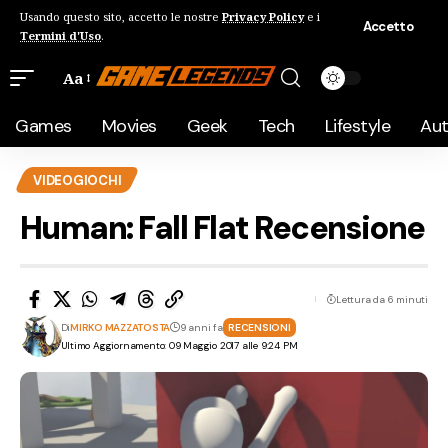
Usando questo sito, accetto le nostre
Privacy Policy
e i
Accetto
Termini d'Uso
.
Aa
Games
Movies
Geek
Tech
Lifestyle
Au
VIDEOGIOCHI
Human: Fall Flat Recensione
Lettura da 6 minuti
Di
MIRKO MAZZATOSTA
9 anni fa
RECENSIONI
Ultimo Aggiornamento: 09 Maggio 2017 alle 9:24 PM