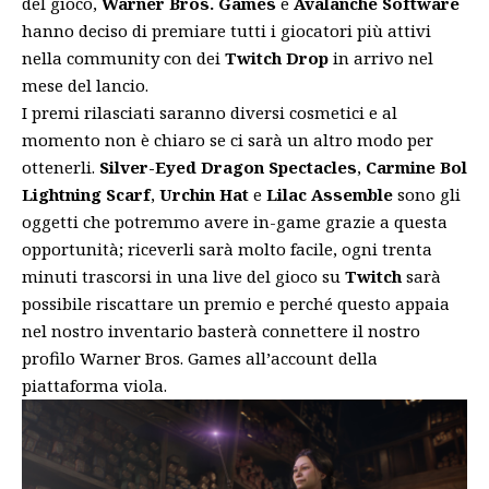
del gioco,
Warner Bros. Games
e
Avalanche Software
hanno deciso di premiare tutti i giocatori più attivi
nella community con dei
Twitch Drop
in arrivo nel
mese del lancio.
I premi rilasciati saranno diversi cosmetici e al
momento non è chiaro se ci sarà un altro modo per
ottenerli.
Silver-Eyed Dragon Spectacles
,
Carmine Bol
Lightning Scarf
,
Urchin Hat
e
Lilac Assemble
sono gli
oggetti che potremmo avere in-game grazie a questa
opportunità; riceverli sarà molto facile, ogni trenta
minuti trascorsi in una live del gioco su
Twitch
sarà
possibile riscattare un premio e perché questo appaia
nel nostro inventario basterà connettere il nostro
profilo Warner Bros. Games all’account della
piattaforma viola.