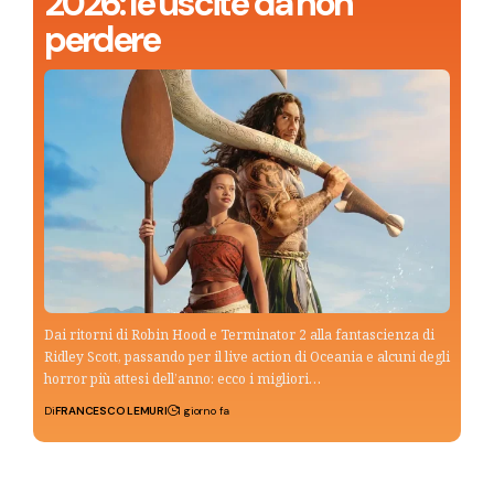
2026: le uscite da non
perdere
Dai ritorni di Robin Hood e Terminator 2 alla fantascienza di
Ridley Scott, passando per il live action di Oceania e alcuni degli
horror più attesi dell’anno: ecco i migliori…
Di
FRANCESCO LEMURI
1 giorno fa