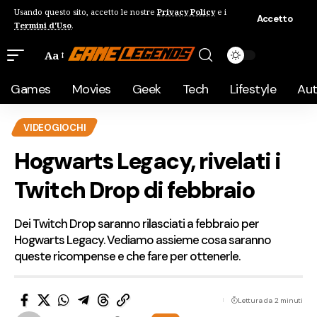
Usando questo sito, accetto le nostre
Privacy Policy
e i
Accetto
Termini d'Uso
.
Aa
Games
Movies
Geek
Tech
Lifestyle
Au
VIDEOGIOCHI
Hogwarts Legacy, rivelati i
Twitch Drop di febbraio
Dei Twitch Drop saranno rilasciati a febbraio per
Hogwarts Legacy. Vediamo assieme cosa saranno
queste ricompense e che fare per ottenerle.
Lettura da 2 minuti