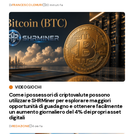
Di
FRANCESCO LEMURI
20 minuti fa
VIDEOGIOCHI
Come i possessori di criptovalute possono
utilizzare SHRMiner per esplorare maggiori
opportunità di guadagno e ottenere facilmente
un aumento giornaliero del 4% dei propri asset
digitali
Di
REDAZIONE
4 ore fa