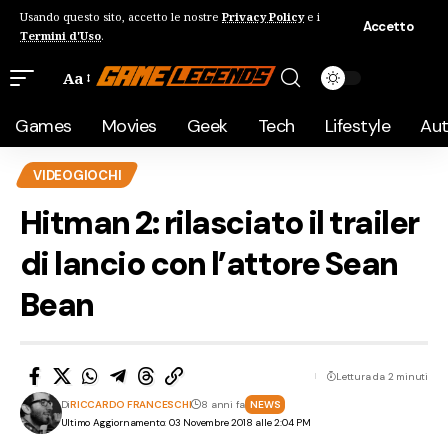
Usando questo sito, accetto le nostre
Privacy Policy
e i
Accetto
Termini d'Uso
.
Aa
Games
Movies
Geek
Tech
Lifestyle
Au
VIDEOGIOCHI
Hitman 2: rilasciato il trailer
di lancio con l’attore Sean
Bean
Lettura da 2 minuti
Di
RICCARDO FRANCESCHI
8 anni fa
NEWS
Ultimo Aggiornamento: 03 Novembre 2018 alle 2:04 PM