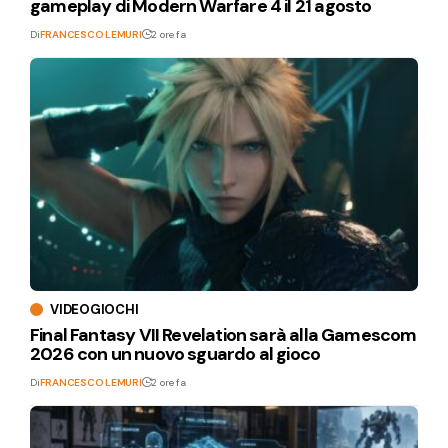
gameplay di Modern Warfare 4 il 21 agosto
Di
FRANCESCO LEMURI
2 ore fa
VIDEOGIOCHI
Final Fantasy VII Revelation sarà alla Gamescom
2026 con un nuovo sguardo al gioco
Di
FRANCESCO LEMURI
2 ore fa