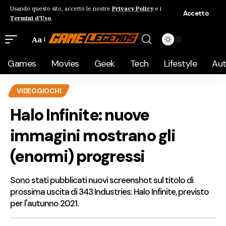
Usando questo sito, accetto le nostre
Privacy Policy
e i
Accetto
Termini d'Uso
.
Aa
Games
Movies
Geek
Tech
Lifestyle
Au
VIDEOGIOCHI
Halo Infinite: nuove
immagini mostrano gli
(enormi) progressi
Sono stati pubblicati nuovi screenshot sul titolo di
prossima uscita di 343 Industries: Halo Infinite, previsto
per l'autunno 2021.