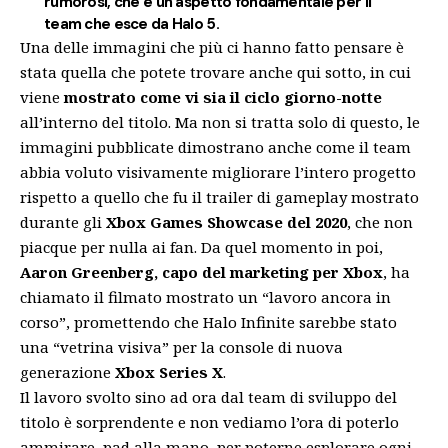
rumorosi, che è un aspetto fondamentale per il
team che esce da
Halo 5
.
Una delle immagini che più ci hanno fatto pensare è
stata quella che potete trovare anche qui sotto, in cui
viene
mostrato come vi sia il ciclo giorno-notte
all’interno del titolo. Ma non si tratta solo di questo, le
immagini pubblicate dimostrano anche come il team
abbia voluto visivamente migliorare l’intero progetto
rispetto a quello che fu il trailer di gameplay mostrato
durante gli
Xbox Games Showcase
del 2020
, che non
piacque per nulla ai fan. Da quel momento in poi,
Aaron Greenberg, capo del marketing per Xbox
, ha
chiamato il filmato mostrato un “lavoro ancora in
corso”, promettendo che Halo Infinite sarebbe stato
una “vetrina visiva” per la console di nuova
generazione
Xbox Series X
.
Il lavoro svolto sino ad ora dal team di sviluppo del
titolo è sorprendente e non vediamo l’ora di poterlo
ammirare, pad alla mano, per poterne esplorare ogni