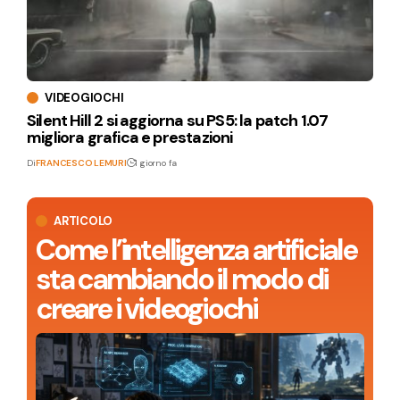
VIDEOGIOCHI
Silent Hill 2 si aggiorna su PS5: la patch 1.07
migliora grafica e prestazioni
Di
FRANCESCO LEMURI
1 giorno fa
ARTICOLO
Come l’intelligenza artificiale
sta cambiando il modo di
creare i videogiochi