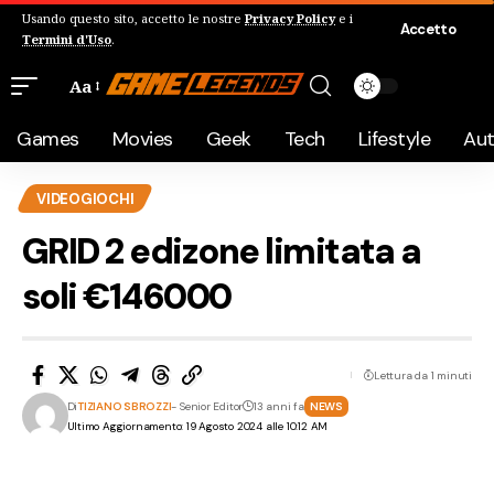
Usando questo sito, accetto le nostre
Privacy Policy
e i
Accetto
Termini d'Uso
.
Aa
Games
Movies
Geek
Tech
Lifestyle
Au
VIDEOGIOCHI
GRID 2 edizone limitata a
soli €146000
Lettura da 1 minuti
Di
TIZIANO SBROZZI
- Senior Editor
13 anni fa
NEWS
Ultimo Aggiornamento: 19 Agosto 2024 alle 10:12 AM