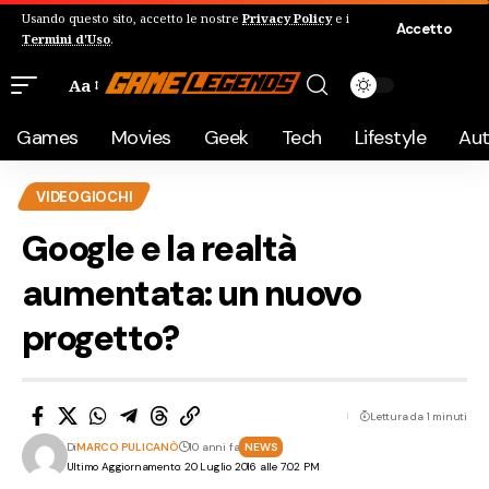
Usando questo sito, accetto le nostre
Privacy Policy
e i
Accetto
Termini d'Uso
.
Aa
Games
Movies
Geek
Tech
Lifestyle
Au
VIDEOGIOCHI
Google e la realtà
aumentata: un nuovo
progetto?
Lettura da 1 minuti
Di
MARCO PULICANÒ
10 anni fa
NEWS
Ultimo Aggiornamento: 20 Luglio 2016 alle 7:02 PM