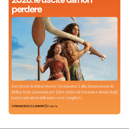
perdere
Dai ritorni di Robin Hood e Terminator 2 alla fantascienza di
Ridley Scott, passando per il live action di Oceania e alcuni degli
horror più attesi dell’anno: ecco i migliori…
Di
FRANCESCO LEMURI
21 ore fa