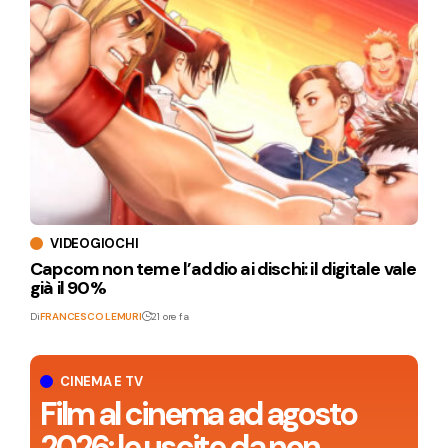
VIDEOGIOCHI
Capcom non teme l’addio ai dischi: il digitale vale
già il 90%
Di
FRANCESCO LEMURI
21 ore fa
CINEMA E TV
Film al cinema ad agosto
2026: le uscite da non