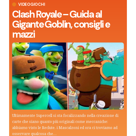
VIDEOGIOCHI
Clash Royale – Guida al
Gigante Goblin, consigli e
mazzi
Ultimamente Supercell si sta focalizzando nella creazione di
carte che siano quanto più originali come meccaniche:
abbiamo visto le Reclute, i Mascalzoni ed ora ci troviamo ad
osservare qualcosa che…