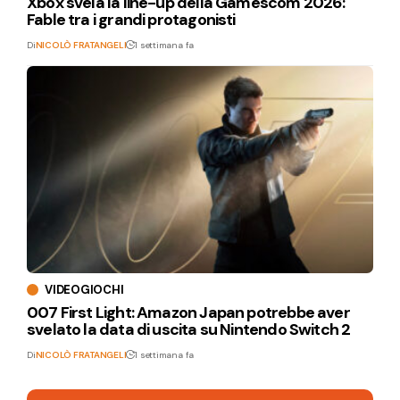
Xbox svela la line-up della Gamescom 2026:
Fable tra i grandi protagonisti
Di
NICOLÒ FRATANGELI
1 settimana fa
VIDEOGIOCHI
007 First Light: Amazon Japan potrebbe aver
svelato la data di uscita su Nintendo Switch 2
Di
NICOLÒ FRATANGELI
1 settimana fa