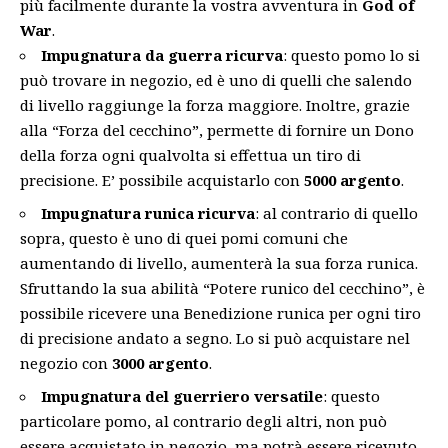
più facilmente durante la vostra avventura in
God of
War
.
Impugnatura da guerra ricurva
: questo pomo lo si
può trovare in negozio, ed è uno di quelli che salendo
di livello raggiunge la forza maggiore. Inoltre, grazie
alla “Forza del cecchino”, permette di fornire un Dono
della forza ogni qualvolta si effettua un tiro di
precisione. E’ possibile acquistarlo con
5000 argento
.
Impugnatura runica ricurva
: al contrario di quello
sopra, questo è uno di quei pomi comuni che
aumentando di livello, aumenterà la sua forza runica.
Sfruttando la sua abilità “Potere runico del cecchino”, è
possibile ricevere una Benedizione runica per ogni tiro
di precisione andato a segno. Lo si può acquistare nel
negozio con
3000 argento
.
Impugnatura del guerriero versatile
: questo
particolare pomo, al contrario degli altri, non può
essere acquistato in negozio, ma potrà essere ricevuto