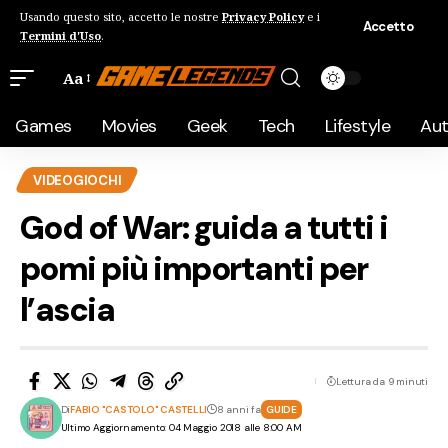
Usando questo sito, accetto le nostre
Privacy Policy
e i
Accetto
Termini d'Uso
.
Aa
Games
Movies
Geek
Tech
Lifestyle
Au
VIDEOGIOCHI
God of War: guida a tutti i
pomi più importanti per
l’ascia
Lettura da 9 minuti
Di
FABIO "CASTOLO" CASTELLI
8 anni fa
GUIDE
Ultimo Aggiornamento: 04 Maggio 2018 alle 8:00 AM