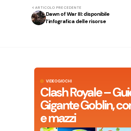
ARTICOLO PRECEDENTE
Dawn of War III: disponibile
l’infografica delle risorse
VIDEOGIOCHI
Clash Royale – Gui
Gigante Goblin, con
e mazzi