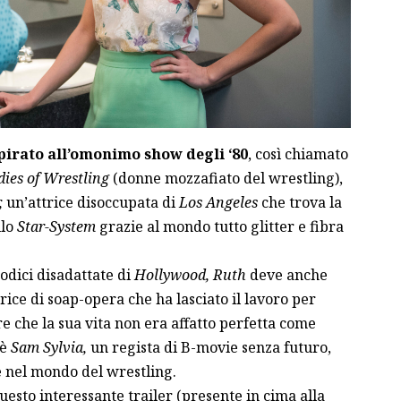
irato all’omonimo show degli ‘80
, così chiamato
ies of Wrestling
(donne mozzafiato del wrestling),
,
un’attrice disoccupata di
Los Angeles
che trova la
llo
Star-System
grazie al mondo tutto glitter e fibra
odici disadattate di
Hollywood, Ruth
deve anche
rice di soap-opera che ha lasciato il lavoro per
e che la sua vita non era affatto perfetta come
’è
Sam Sylvia,
un regista di B-movie senza futuro,
 nel mondo del wrestling.
questo interessante trailer (presente in cima alla