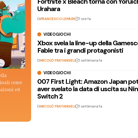
Fortnite x Bleach torna con Yoruic
Urahara
Di
FRANCESCO LEMURI
7 ore fa
VIDEOGIOCHI
Xbox svela la line-up della Games
Fable tra i grandi protagonisti
Di
NICOLÒ FRATANGELI
1 settimana fa
VIDEOGIOCHI
ella
007 First Light: Amazon Japan po
ginali come
aver svelato la data di uscita su N
calzoni ed
Switch 2
Di
NICOLÒ FRATANGELI
1 settimana fa