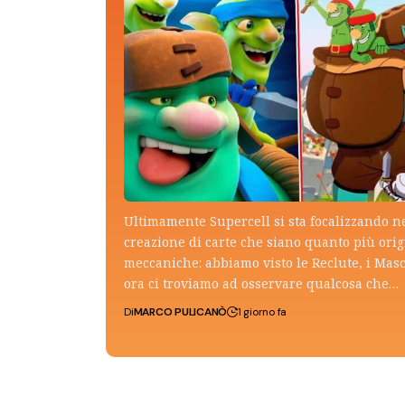
Ultimamente Supercell si sta focalizzando n
creazione di carte che siano quanto più ori
meccaniche: abbiamo visto le Reclute, i Mas
ora ci troviamo ad osservare qualcosa che…
Di
MARCO PULICANÒ
1 giorno fa