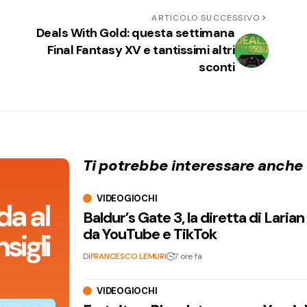
ARTICOLO SUCCESSIVO
Deals With Gold: questa settimana
Final Fantasy XV e tantissimi altri
sconti
Ti potrebbe interessare anche
VIDEOGIOCHI
da al
Baldur’s Gate 3, la diretta di Laria
da YouTube e TikTok
sigli
Di
FRANCESCO LEMURI
7 ore fa
VIDEOGIOCHI