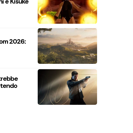
hi e Kisuke
com 2026:
trebbe
intendo