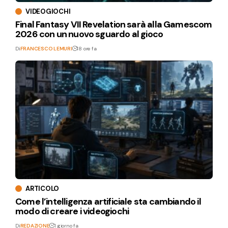
VIDEOGIOCHI
Final Fantasy VII Revelation sarà alla Gamescom
2026 con un nuovo sguardo al gioco
Di
FRANCESCO LEMURI
18 ore fa
ARTICOLO
Come l’intelligenza artificiale sta cambiando il
modo di creare i videogiochi
Di
REDAZIONE
1 giorno fa