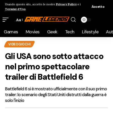
Usando questo sito, accetto le nostre
Privacy Policy
e i
Accetto
Termini d'Uso
.
Aa
Games
Movies
Geek
Tech
Lifestyle
Au
VIDEOGIOCHI
Gli USA sono sotto attacco
nel primo spettacolare
trailer di Battlefield 6
Battlefield 6 si è mostrato ufficialmente con il suo primo
trailer: lo scenario degli Stati Uniti distrutti dalla guerra è
solo l'inizio