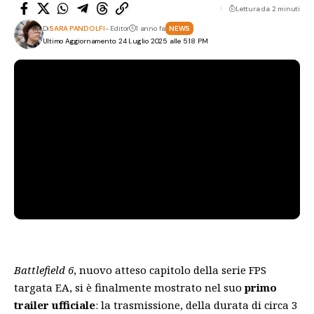
Lettura da 2 minuti
Di
SARA PANDOLFI
- Editor
1 anno fa
NEWS
Ultimo Aggiornamento: 24 Luglio 2025 alle 5:18 PM
Battlefield 6
, nuovo atteso capitolo della serie FPS
targata EA, si è finalmente mostrato nel suo
primo
trailer ufficiale
: la trasmissione, della durata di circa 3