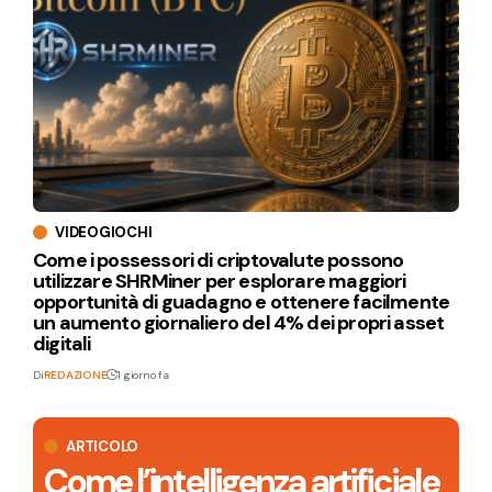
VIDEOGIOCHI
Come i possessori di criptovalute possono
utilizzare SHRMiner per esplorare maggiori
opportunità di guadagno e ottenere facilmente
un aumento giornaliero del 4% dei propri asset
digitali
Di
REDAZIONE
1 giorno fa
ARTICOLO
Come l’intelligenza artificiale