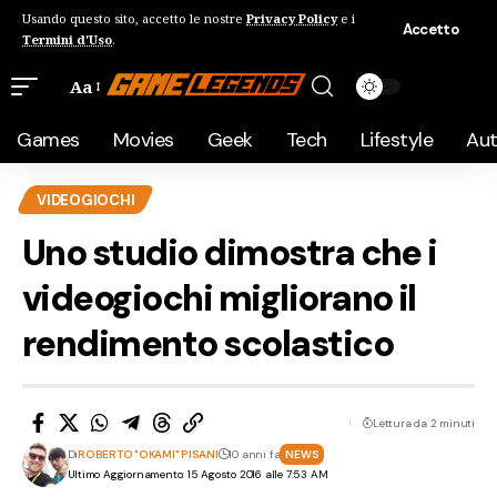
Usando questo sito, accetto le nostre
Privacy Policy
e i
Accetto
Termini d'Uso
.
Aa
Games
Movies
Geek
Tech
Lifestyle
Au
VIDEOGIOCHI
Uno studio dimostra che i
videogiochi migliorano il
rendimento scolastico
Lettura da 2 minuti
Di
ROBERTO "OKAMI" PISANI
10 anni fa
NEWS
Ultimo Aggiornamento: 15 Agosto 2016 alle 7:53 AM