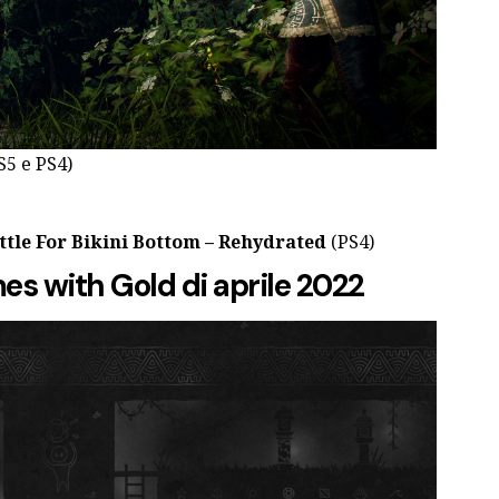
S5 e PS4)
tle For Bikini Bottom – Rehydrated
(PS4)
mes with Gold
di aprile
2022