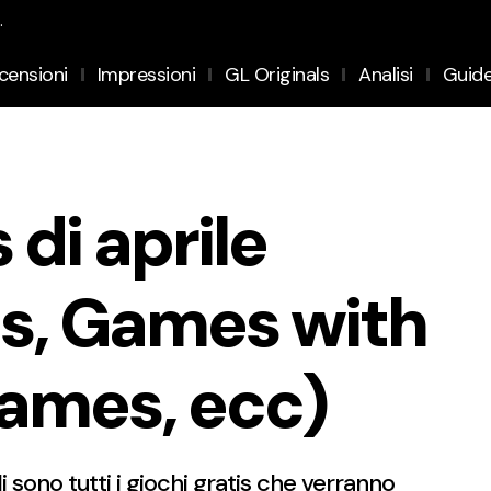
.
censioni
Impressioni
GL Originals
Analisi
Guid
 di aprile
us, Games with
Games, ecc)
ono tutti i giochi gratis che verranno