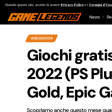
Usando questo sito, accetto le nostre
Privacy Policy
e i
Termini d'Uso
News
Re
VIDEOGIOCHI
Giochi gratis
2022 (PS Pl
Gold, Epic 
Scopriamo anche questo mese quali s