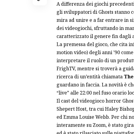
A differenza dei giochi precedent
gli sviluppatori di Ghosts stanno
mira ad unire e a far entrare in s
dei videogiochi, sfruttando in m
caratterizzato il genere fin dagli 
La premessa del gioco, che cita inf
motion video) degli anni ’90 come
interpretare il ruolo di un produt
FrighTV, mentre si troverà a gui
ricerca di un’entità chiamata
The
guardano in faccia. La novità è che
“live” alle 22:00 nel fuso orario lo
Il cast del videogioco horror Ghos
Shepert Host, tra cui Haley Bish
ed Emma Louise Webb. Per chi non 
interamente su Zoom, è stato gira
ed è stato rilasciato sulle piattaf