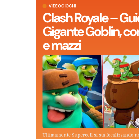
VIDEOGIOCHI
Clash Royale – Gui
Gigante Goblin, con
e mazzi
Ultimamente Supercell si sta focalizzando n