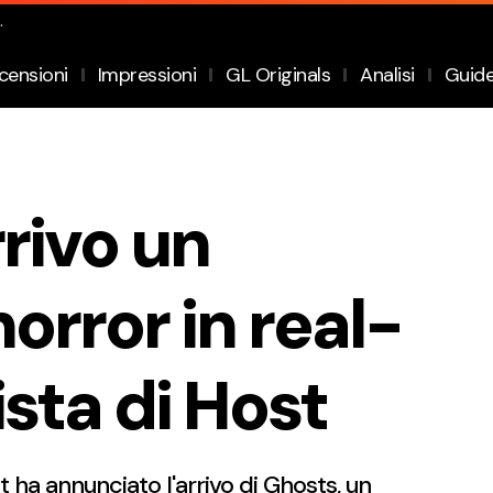
.
censioni
Impressioni
GL Originals
Analisi
Guid
rrivo un
orror in real-
ista di Host
 ha annunciato l'arrivo di Ghosts, un