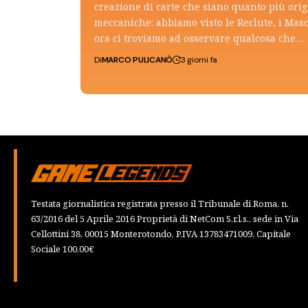
creazione di carte che siano quanto più ori
meccaniche: abbiamo visto le Reclute, i Mas
ora ci troviamo ad osservare qualcosa che…
Di
MARCO PULICANÒ
3 giorni fa
Testata giornalistica registrata presso il Tribunale di Roma, n.
63/2016 del 5 Aprile 2016 Proprietà di NetCom S.r.l.s., sede in Via
Cellottini 38, 00015 Monterotondo, P.IVA 13783471009, Capitale
Sociale 100,00€