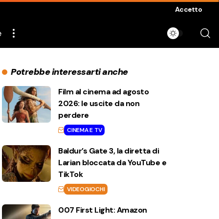
Accetto
e
Potrebbe interessarti anche
Film al cinema ad agosto
2026: le uscite da non
perdere
CINEMA E TV
Baldur’s Gate 3, la diretta di
Larian bloccata da YouTube e
TikTok
VIDEOGIOCHI
007 First Light: Amazon