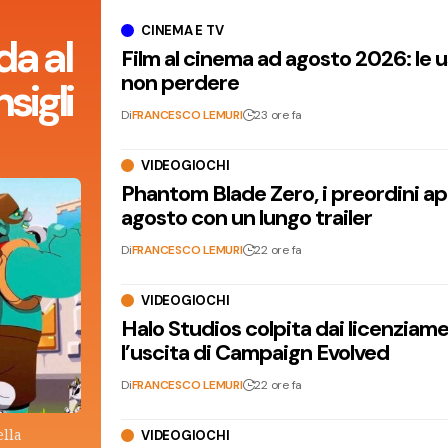
CINEMA E TV
da al
Film al cinema ad agosto 2026: le 
non perdere
sigli
Di
FRANCESCO LEMURI
23 ore fa
VIDEOGIOCHI
Phantom Blade Zero, i preordini apr
agosto con un lungo trailer
Di
FRANCESCO LEMURI
22 ore fa
VIDEOGIOCHI
Halo Studios colpita dai licenziam
l’uscita di Campaign Evolved
Di
FRANCESCO LEMURI
22 ore fa
ella
VIDEOGIOCHI