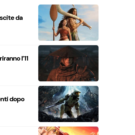
uscite da
iranno l’11
enti dopo