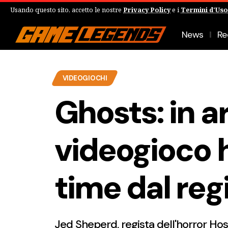
Usando questo sito, accetto le nostre
Privacy Policy
e i
Termini d'Uso
News
Re
VIDEOGIOCHI
Ghosts: in a
videogioco h
time dal reg
Jed Sheperd, regista dell'horror Host