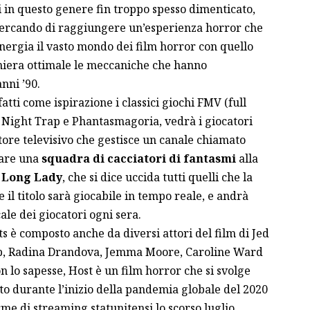
i in questo genere fin troppo spesso dimenticato,
 cercando di raggiungere un’esperienza horror che
inergia il vasto mondo dei film horror con quello
aniera ottimale le meccaniche che hanno
anni ’90.
atti come ispirazione i classici giochi FMV (full
 Night Trap e Phantasmagoria, vedrà i giocatori
tore televisivo che gestisce un canale chiamato
dare una
squadra di cacciatori di fantasmi
alla
 Long Lady
, che si dice uccida tutti quelli che la
 il titolo sarà giocabile in tempo reale, e andrà
cale dei giocatori ogni sera.
ts è composto anche da diversi attori del film di Jed
op, Radina Drandova, Jemma Moore, Caroline Ward
lo sapesse, Host è un film horror che si svolge
to durante l’inizio della pandemia globale del 2020
orme di streaming statunitensi lo scorso luglio,