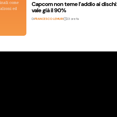
ginali come
Capcom non teme l’addio ai dischi: i
calzoni ed
vale già il 90%
Di
FRANCESCO LEMURI
23 ore fa