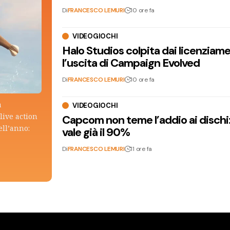
Di
FRANCESCO LEMURI
10 ore fa
VIDEOGIOCHI
Halo Studios colpita dai licenziam
l’uscita di Campaign Evolved
Di
FRANCESCO LEMURI
10 ore fa
a
VIDEOGIOCHI
live action
Capcom non teme l’addio ai dischi: i
ell’anno:
vale già il 90%
Di
FRANCESCO LEMURI
11 ore fa