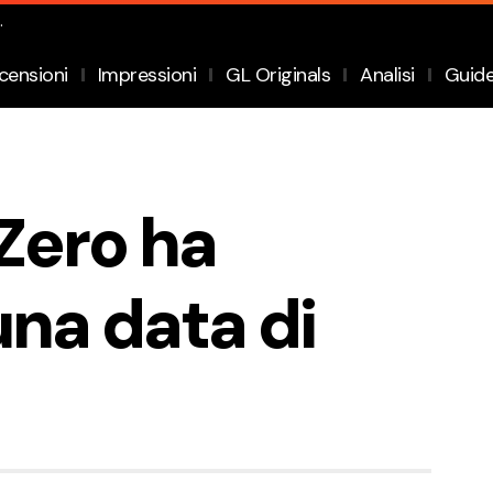
.
censioni
Impressioni
GL Originals
Analisi
Guid
Zero ha
una data di