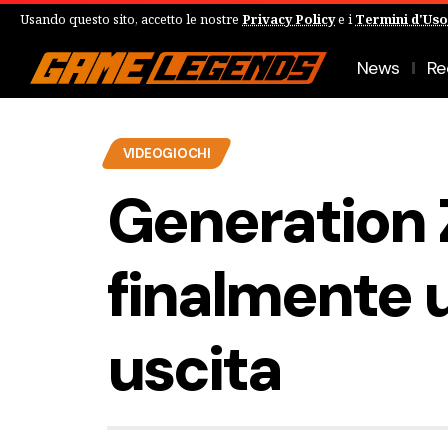
Usando questo sito, accetto le nostre
Privacy Policy
e i
Termini d'Uso
News
Re
VIDEOGIOCHI
Generation 
finalmente 
uscita