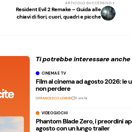
ARTICOLO SUCCESSIVO
Resident Evil 2 Remake – Guida alle
chiavi di fiori, cuori, quadri e picche
Ti potrebbe interessare anche
CINEMA E TV
Film al cinema ad agosto 2026: le 
non perdere
ite
Di
FRANCESCO LEMURI
11 ore fa
VIDEOGIOCHI
Phantom Blade Zero, i preordini apr
agosto con un lungo trailer