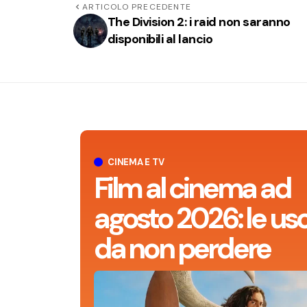
ARTICOLO PRECEDENTE
The Division 2: i raid non saranno
disponibili al lancio
CINEMA E TV
Film al cinema ad
agosto 2026: le usc
da non perdere