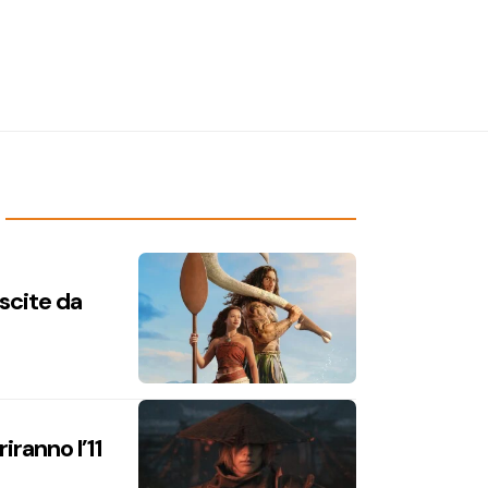
uscite da
iranno l’11