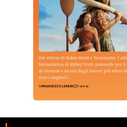
Dai ritorni di Robin Hood e Terminator 2 all
fantascienza di Ridley Scott, passando per il 
di Oceania e alcuni degli horror più attesi d
ecco i migliori…
Di
FRANCESCO LEMURI
11 ore fa