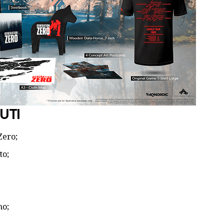
UTI
Zero;
to;
no;