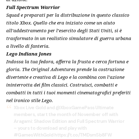
Full Spectrum Warrior
Squad e preparati per la distribuzione in questo classico
titolo Xbox. Quello che era iniziato come un aiuto
all’addestramento per l’esercito degli Stati Uniti, si è
trasformato in un realistico simulatore di guerra urbana
a livello di fanteria.
Lego Indiana Jones
Indossa la tua fedora, afferra la frusta e cerca fortuna e
gloria. The Original Adventures prende la costruzione
divertente e creativa di Lego e la combina con l’azione
ininterrotta dei film classici. Costruisci, combatti e
combatti in tutti i tuoi momenti cinematografici preferiti
nel ironico stile Lego.
Xbox Live Gold and
@XboxGamePass
Ultimate
members, start the month of November off with
Aragami: Shadow Edition and Full Spectrum Warrior
– yours to download and play with
#GamesWithGold
https://t.co/TMDsmSb8FW