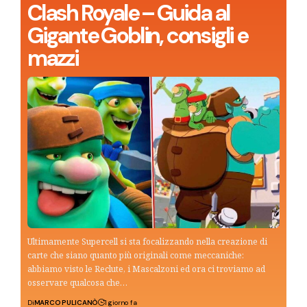
Clash Royale – Guida al
Gigante Goblin, consigli e
mazzi
Ultimamente Supercell si sta focalizzando nella creazione di
carte che siano quanto più originali come meccaniche:
abbiamo visto le Reclute, i Mascalzoni ed ora ci troviamo ad
osservare qualcosa che…
Di
MARCO PULICANÒ
1 giorno fa