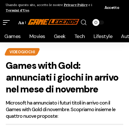
Usando questo sito, accetto le nostre
Privacy Policy
e i
Accetto
Termini d'Uso
.
Aa
Games
Movies
Geek
Tech
Lifestyle
Au
VIDEOGIOCHI
Games with Gold:
annunciati i giochi in arrivo
nel mese di novembre
Microsoft ha annunciato i futuri titoli in arrivo con il
Games with Gold di novembre. Scopriamo insieme le
quattro nuove proposte: