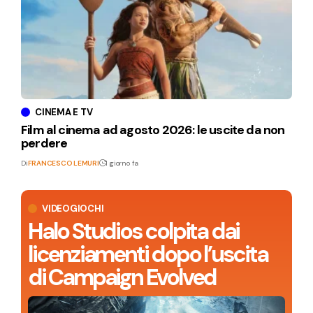
CINEMA E TV
Film al cinema ad agosto 2026: le uscite da non
perdere
Di
FRANCESCO LEMURI
1 giorno fa
VIDEOGIOCHI
Halo Studios colpita dai
licenziamenti dopo l’uscita
di Campaign Evolved