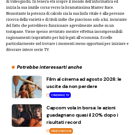
di videogiochi. In tenera età scopre il mondo dell’informatica ed
inizia la sua inutile corsa verso la bramatissima Master Race.
Nonostante la potenza di calcolo sia la sua linfa vitale è alla perenne
ricerca della varietà e di titoli indie che piacciono solo a lui, incurante
del fatto che potrebbero funzionare agevolmente anche su un
tostapane. Viene spesso avvistato mentre effettua incomprensibili
ragionamenti (soprattutto per lui) legati all'economia. Eccelle
particolarmente nel trovare i momenti meno opportuni per iniziare e
divorare intere serie TV.
Potrebbe interessarti anche
Film al cinema ad agosto 2026: le
uscite da non perdere
CINEMA E TV
Capcom vola in borsa: le azioni
guadagnano quasi il 20% dopo i
risultati record
VIDEOGIOCHI