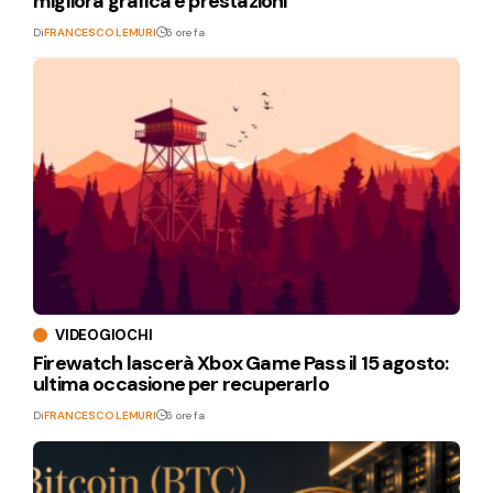
migliora grafica e prestazioni
Di
FRANCESCO LEMURI
6 ore fa
VIDEOGIOCHI
Firewatch lascerà Xbox Game Pass il 15 agosto:
ultima occasione per recuperarlo
Di
FRANCESCO LEMURI
6 ore fa