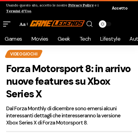
Usando questo sito, accetto le nostre
Privacy Policy
e i
Accetto
Termini d'Uso
.
Aa
Games
Movies
Geek
Tech
Lifestyle
Au
VIDEOGIOCHI
Forza Motorsport 8: in arrivo
nuove features su Xbox
Series X
Dal Forza Monthly di dicembre sono emersi alcuni
interessanti dettagli che interesseranno la versione
Xbox Series X di Forza Motorsport 8.