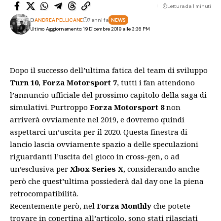
Lettura da 1 minuti
Di
ANDREA PELLICANE
7 anni fa
NEWS
Ultimo Aggiornamento: 19 Dicembre 2019 alle 3:36 PM
Dopo il successo dell’ultima fatica del team di sviluppo
Turn 10
,
Forza Motorsport 7
, tutti i fan attendono
l’annuncio ufficiale del prossimo capitolo della saga di
simulativi. Purtroppo
Forza Motorsport 8
non
arriverà ovviamente nel 2019, e dovremo quindi
aspettarci un’uscita per il 2020. Questa finestra di
lancio lascia ovviamente spazio a delle speculazioni
riguardanti l’uscita del gioco in cross-gen, o ad
un’esclusiva per
Xbox Series X
, considerando anche
però che quest’ultima possiederà dal day one la piena
retrocompatibilità.
Recentemente però, nel
Forza Monthly
che potete
trovare in copertina all’articolo, sono stati rilasciati