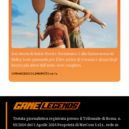
Dai ritorni di Robin Hood e Terminator 2 alla fantascienza di
Ridley Scott, passando per il live action di Oceania e alcuni degli
horror più attesi dell’anno: ecco i migliori…
Di
FRANCESCO LEMURI
19 ore fa
Testata giornalistica registrata presso il Tribunale di Roma, n.
63/2016 del 5 Aprile 2016 Proprietà di NetCom S.r.l.s., sede in