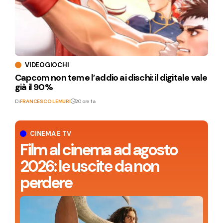
VIDEOGIOCHI
Capcom non teme l’addio ai dischi: il digitale vale
già il 90%
Di
FRANCESCO LEMURI
20 ore fa
CINEMA E TV
Film al cinema ad agosto
2026: le uscite da non
perdere