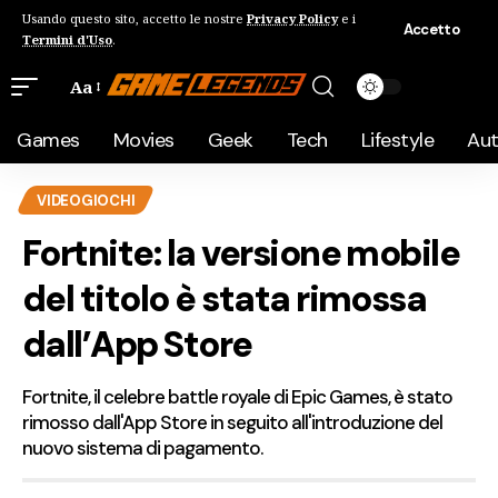
Usando questo sito, accetto le nostre
Privacy Policy
e i
Accetto
Termini d'Uso
.
Aa
Games
Movies
Geek
Tech
Lifestyle
Au
VIDEOGIOCHI
Fortnite: la versione mobile
del titolo è stata rimossa
dall’App Store
Fortnite, il celebre battle royale di Epic Games, è stato
rimosso dall'App Store in seguito all'introduzione del
nuovo sistema di pagamento.