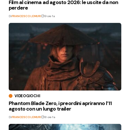
Film al cinema ad agosto 2026: le uscite da non
perdere
Di
FRANCESCO LEMURI
19 ore fa
VIDEOGIOCHI
Phantom Blade Zero, i preordini apriranno l’11
agosto con un lungo trailer
Di
FRANCESCO LEMURI
18 ore fa