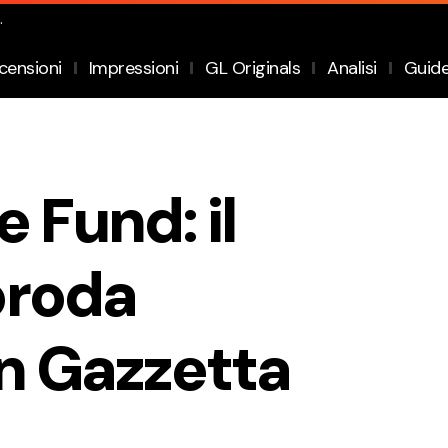
.
censioni
Impressioni
GL Originals
Analisi
Guid
e Fund: il
proda
in Gazzetta