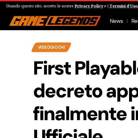
Usando questo sito, accetto le nostre
Privacy Policy
e i
Termini d'Uso
News
Re
VIDEOGIOCHI
First Playabl
decreto ap
finalmente 
Ufficiale