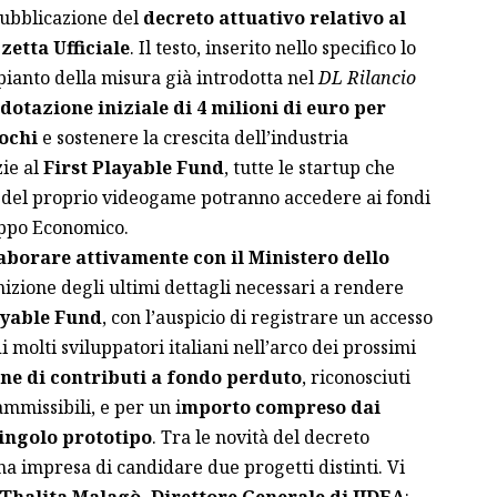
pubblicazione del
decreto attuativo relativo al
zetta Ufficiale
. Il testo, inserito nello specifico lo
pianto della misura già introdotta nel
DL Rilancio
otazione iniziale di 4 milioni di euro per
iochi
e sostenere la crescita dell’industria
zie al
First Playable Fund
, tutte le startup che
 del proprio videogame potranno accedere ai fondi
luppo Economico.
aborare attivamente con il Ministero dello
nizione degli ultimi dettagli necessari a rendere
ayable Fund
, con l’auspicio di registrare un accesso
 molti sviluppatori italiani nell’arco dei prossimi
ne di contributi a fondo perduto
, riconosciuti
mmissibili, e per un i
mporto compreso dai
singolo prototipo
. Tra le novità del decreto
una impresa di candidare due progetti distinti. Vi