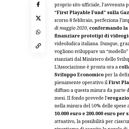
proprio sito ufficiale, l’avvenuta 
“First Playable Fund” sulla Gaz
scorso 8 febbraio, perfeziona l’im
di maggio 2020
,
confermando la d
finanziare prototipi di videog
videoludica italiana. Dunque, gra
vogliono sviluppare un “modello”
stanziati dal Ministero dello Svi
L’Associazione è pronta ora a
coll
Sviluppo Economico
per la defi
pienamente operativo il
First Pl
diffuso a questa misura da parte di
mesi. Il
fondo
prevede l’
erogazio
nella misura del 50% delle spese a
10.000 euro e 200.000 euro per 
attuativo, la possibilità per ciasc