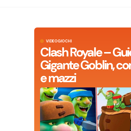
VIDEOGIOCHI
Clash Royale – Gui
Gigante Goblin, con
e mazzi