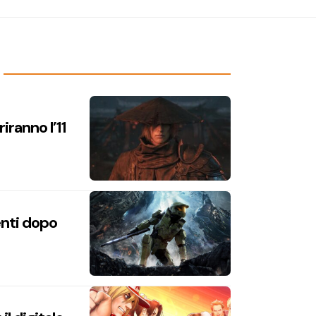
iranno l’11
enti dopo