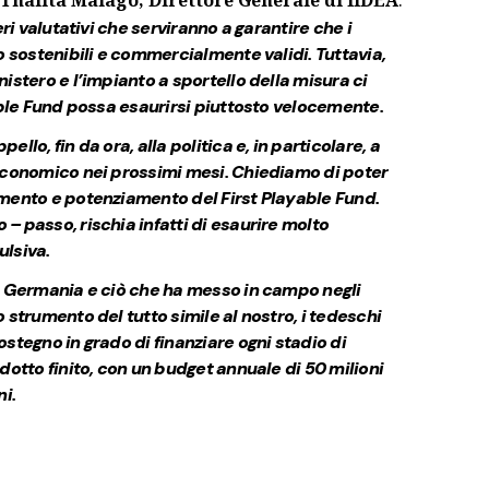
Thalita Malagò, Direttore Generale di IIDEA
:
eri valutativi che serviranno a garantire che i
o sostenibili e commercialmente validi. Tuttavia,
istero e l’impianto a sportello della misura ci
able Fund possa esaurirsi piuttosto velocemente.
llo, fin da ora, alla politica e, in particolare, a
Economico nei prossimi mesi. Chiediamo di poter
mento e potenziamento del First Playable Fund.
 passo, rischia infatti di esaurire molto
ulsiva.
a Germania e ciò che ha messo in campo negli
 strumento del tutto simile al nostro, i tedeschi
stegno in grado di finanziare ogni stadio di
dotto finito, con un budget annuale di 50 milioni
i.