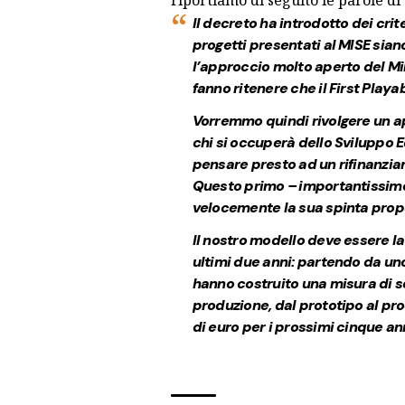
riportiamo di seguito le parole di
Il decreto ha introdotto dei crit
progetti presentati al MISE sian
l’approccio molto aperto del Min
fanno ritenere che il First Play
Vorremmo quindi rivolgere un appe
chi si occuperà dello Sviluppo 
pensare presto ad un rifinanzia
Questo primo – importantissimo –
velocemente la sua spinta prop
Il nostro modello deve essere l
ultimi due anni: partendo da uno
hanno costruito una misura di so
produzione, dal prototipo al pro
di euro per i prossimi cinque ann