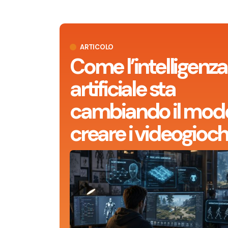
ARTICOLO
Come l’intelligenza
artificiale sta
cambiando il modo
creare i videogioch