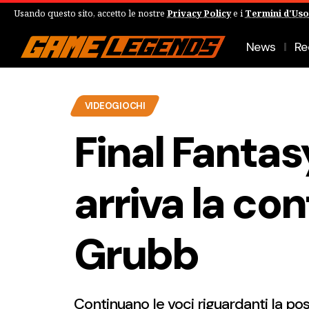
Usando questo sito, accetto le nostre
Privacy Policy
e i
Termini d'Uso
News
Re
VIDEOGIOCHI
Final Fantas
arriva la co
Grubb
Continuano le voci riguardanti la pos