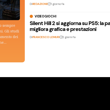
Di
REDAZIONE
1 giorno fa
VIDEOGIOCHI
Silent Hill 2 si aggiorna su PS5: la p
lo sempre
migliora grafica e prestazioni
i. Gli studi
tamento dei
Di
FRANCESCO LEMURI
2 giorni fa
che…