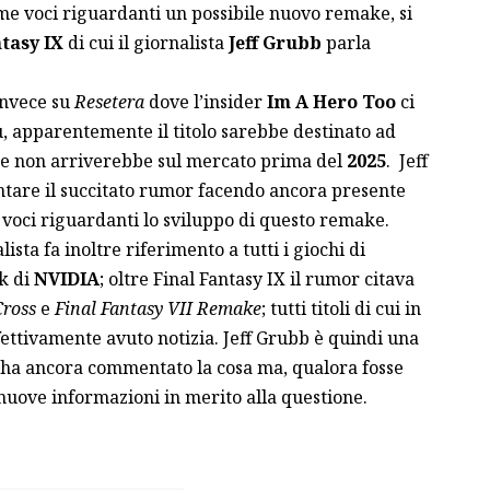
ime voci riguardanti un possibile nuovo remake, si
ntasy IX
di cui il giornalista
Jeff Grubb
parla
invece su
Resetera
dove l’insider
Im A Hero Too
ci
ù, apparentemente il titolo sarebbe destinato ad
e non arriverebbe sul mercato prima del
2025
. Jeff
are il succitato rumor facendo ancora presente
 voci riguardanti lo sviluppo di questo remake.
lista fa inoltre riferimento a tutti i giochi di
k di
NVIDIA
; oltre Final Fantasy IX il rumor citava
ross
e
Final Fantasy VII Remake
; tutti titoli di cui in
ettivamente avuto notizia. Jeff Grubb è quindi una
 ha ancora commentato la cosa ma, qualora fosse
nuove informazioni in merito alla questione.