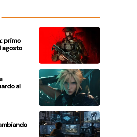
a: primo
1 agosto
a
ardo al
 cambiando