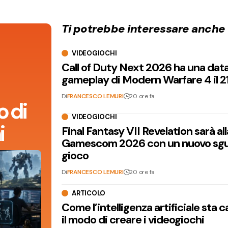
Ti potrebbe interessare anche
VIDEOGIOCHI
Call of Duty Next 2026 ha una dat
gameplay di Modern Warfare 4 il 2
Di
FRANCESCO LEMURI
20 ore fa
 di
VIDEOGIOCHI
i
Final Fantasy VII Revelation sarà all
Gamescom 2026 con un nuovo sgu
gioco
Di
FRANCESCO LEMURI
20 ore fa
ARTICOLO
Come l’intelligenza artificiale sta
il modo di creare i videogiochi