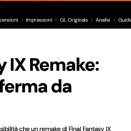
.
censioni
Impressioni
GL Originals
Analisi
Guid
y IX Remake:
nferma da
sibilità che un remake di Final Fantasy IX