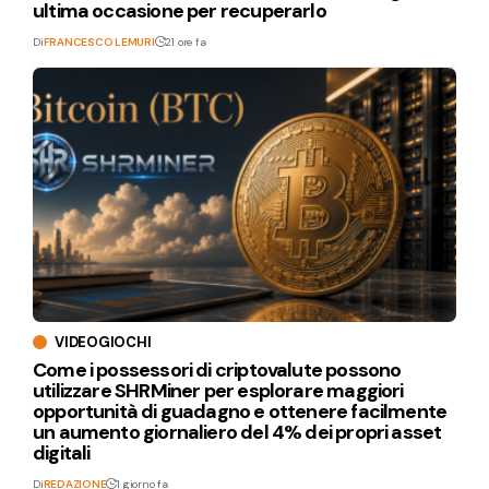
ultima occasione per recuperarlo
Di
FRANCESCO LEMURI
21 ore fa
VIDEOGIOCHI
Come i possessori di criptovalute possono
utilizzare SHRMiner per esplorare maggiori
opportunità di guadagno e ottenere facilmente
un aumento giornaliero del 4% dei propri asset
digitali
Di
REDAZIONE
1 giorno fa