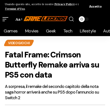
Usando questo sito, accetto le nostre
Privacy Policy
e i
Accetto
Termini d'Uso
.
Aa
Games
Movies
Geek
Tech
Lifestyle
Au
VIDEOGIOCHI
Fatal Frame: Crimson
Butterfly Remake arriva su
PS5 con data
A sorpresa, il remake del secondo capitolo della nota
saga horror arriverà anche su PS5 dopo l'annuncio su
Switch 2