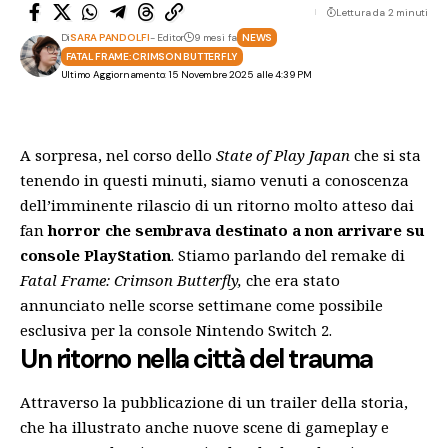
Lettura da 2 minuti
Di
SARA PANDOLFI
- Editor
9 mesi fa
NEWS
FATAL FRAME: CRIMSON BUTTERFLY
Ultimo Aggiornamento: 15 Novembre 2025 alle 4:39 PM
A sorpresa, nel corso dello
State of Play Japan
che si sta
tenendo in questi minuti, siamo venuti a conoscenza
dell’imminente rilascio di un ritorno molto atteso dai
fan
horror che sembrava destinato a non arrivare su
console PlayStation
. Stiamo parlando del remake di
Fatal Frame: Crimson Butterfly,
che era stato
annunciato nelle scorse settimane come possibile
esclusiva per la console Nintendo Switch 2.
Un ritorno nella città del trauma
Attraverso la pubblicazione di un trailer della storia,
che ha illustrato anche nuove scene di gameplay e