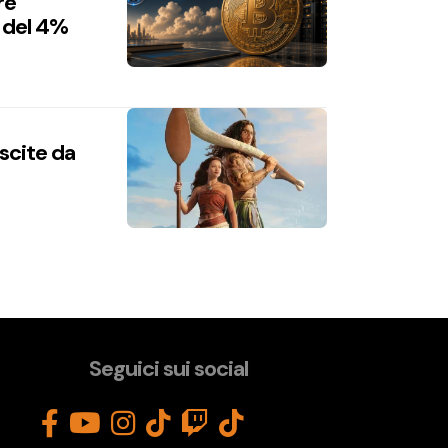
re
 del 4%
uscite da
Seguici sui social