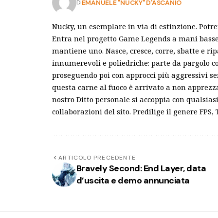
EMANUELE "NUCKY" D'ASCANIO
Di
Nucky, un esemplare in via di estinzione. Potr
Entra nel progetto Game Legends a mani basse e
mantiene uno. Nasce, cresce, corre, sbatte e ri
innumerevoli e poliedriche: parte da pargolo c
proseguendo poi con approcci più aggressivi s
questa carne al fuoco è arrivato a non apprezza
nostro Ditto personale si accoppia con qualsias
collaborazioni del sito. Predilige il genere FPS
ARTICOLO PRECEDENTE
Bravely Second: End Layer, data
d’uscita e demo annunciata