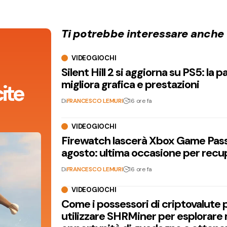
Ti potrebbe interessare anche
VIDEOGIOCHI
Silent Hill 2 si aggiorna su PS5: la p
migliora grafica e prestazioni
ite
Di
FRANCESCO LEMURI
16 ore fa
VIDEOGIOCHI
Firewatch lascerà Xbox Game Pass 
agosto: ultima occasione per recu
Di
FRANCESCO LEMURI
16 ore fa
VIDEOGIOCHI
Come i possessori di criptovalute
utilizzare SHRMiner per esplorare