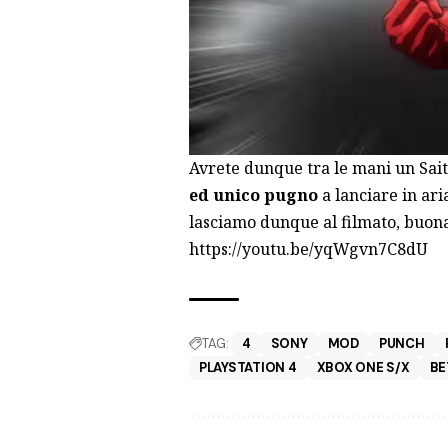
Avrete dunque tra le mani un Sai
ed unico pugno
a lanciare in ari
lasciamo dunque al filmato, buona
https://youtu.be/yqWgvn7C8dU
TAG:
4
SONY
MOD
PUNCH
PLAYSTATION 4
XBOX ONE S/X
BE