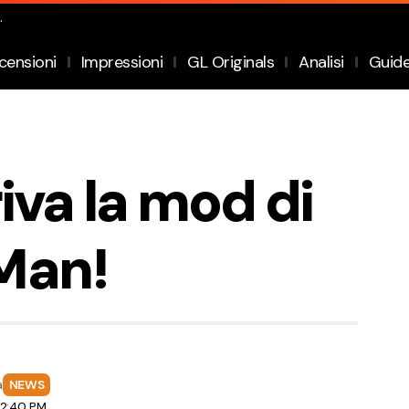
.
censioni
Impressioni
GL Originals
Analisi
Guid
riva la mod di
Man!
a
NEWS
 2:40 PM