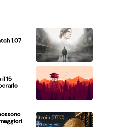
atch 1.07
il 15
perarlo
 possono
 maggiori