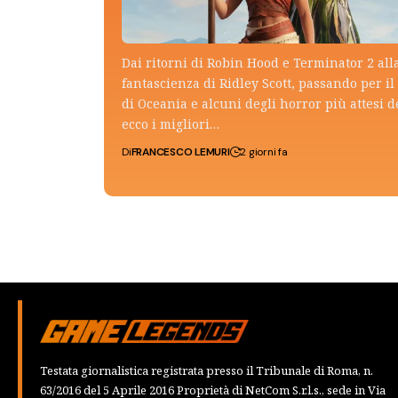
Dai ritorni di Robin Hood e Terminator 2 all
fantascienza di Ridley Scott, passando per il 
di Oceania e alcuni degli horror più attesi d
ecco i migliori…
Di
FRANCESCO LEMURI
2 giorni fa
Testata giornalistica registrata presso il Tribunale di Roma, n.
63/2016 del 5 Aprile 2016 Proprietà di NetCom S.r.l.s., sede in Via