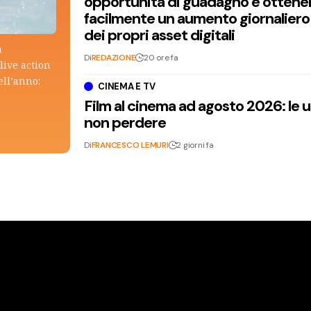
opportunità di guadagno e ottene
facilmente un aumento giornaliero
dei propri asset digitali
a
Di
REDAZIONE
20 ore fa
live action
ell’anno:
CINEMA E TV
Film al cinema ad agosto 2026: le 
non perdere
Di
FRANCESCO LEMURI
2 giorni fa