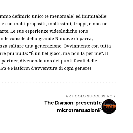
emmo definirlo unico (e menomale) ed inimitabile!
 con molti propositi, moltissimi, troppi, e non ne
parte. Le sue esperienze videoludiche sono
on le console della grande N nuove di pacca,
enza saltare una generazione. Ovviamente con tutta
re più nulla: "Ë un bel gioco, ma non fa per me". Il
i partner, divenendo uno dei punti focali delle
, TPS e Platform d'avventura di ogni genere!
ARTICOLO SUCCESSIVO
The Division: presenti le
microtransazioni?