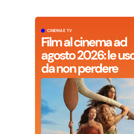
CINEMA E TV
Film al cinema ad
agosto 2026: le usc
da non perdere