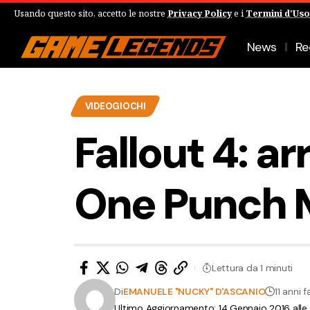
Usando questo sito, accetto le nostre
Privacy Policy
e i
Termini d'Uso
News
Re
VIDEOGIOCHI
Fallout 4: ar
One Punch 
Lettura da 1 minuti
Di
EMANUELE "NUCKY" D'ASCANIO
11 anni f
Ultimo Aggiornamento: 14 Gennaio 2016 alle