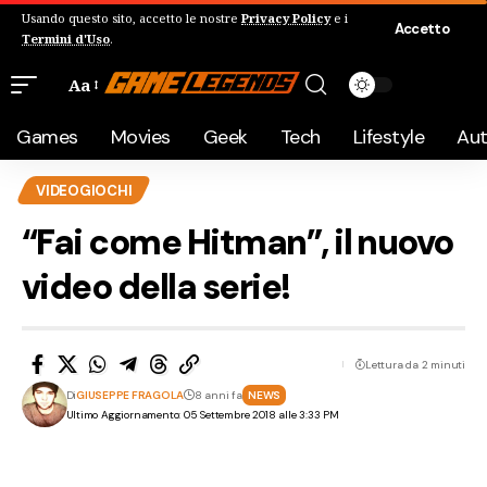
Usando questo sito, accetto le nostre
Privacy Policy
e i
Accetto
Termini d'Uso
.
Aa
Games
Movies
Geek
Tech
Lifestyle
Au
VIDEOGIOCHI
“Fai come Hitman”, il nuovo
video della serie!
Lettura da 2 minuti
Di
GIUSEPPE FRAGOLA
8 anni fa
NEWS
Ultimo Aggiornamento: 05 Settembre 2018 alle 3:33 PM