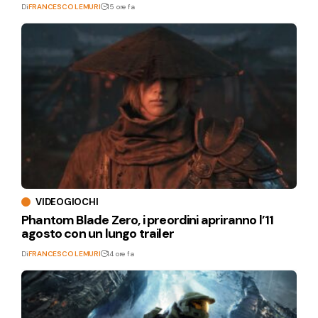
Di
FRANCESCO LEMURI
15 ore fa
VIDEOGIOCHI
Phantom Blade Zero, i preordini apriranno l’11
agosto con un lungo trailer
Di
FRANCESCO LEMURI
14 ore fa