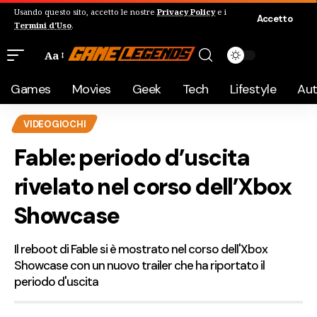
Usando questo sito, accetto le nostre
Privacy Policy
e i
Accetto
Termini d'Uso
.
Aa
Games
Movies
Geek
Tech
Lifestyle
Au
VIDEOGIOCHI
Fable: periodo d’uscita
rivelato nel corso dell’Xbox
Showcase
Il reboot di Fable si è mostrato nel corso dell'Xbox
Showcase con un nuovo trailer che ha riportato il
periodo d'uscita