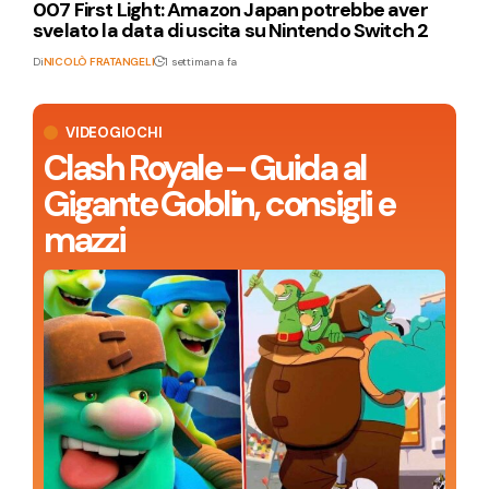
007 First Light: Amazon Japan potrebbe aver
svelato la data di uscita su Nintendo Switch 2
Di
NICOLÒ FRATANGELI
1 settimana fa
VIDEOGIOCHI
Clash Royale – Guida al
Gigante Goblin, consigli e
mazzi