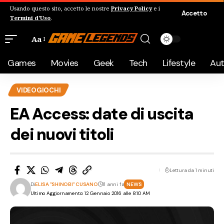
Usando questo sito, accetto le nostre
Privacy Policy
e i
Accetto
Termini d'Uso
.
Aa
Games
Movies
Geek
Tech
Lifestyle
Au
VIDEOGIOCHI
EA Access: date di uscita
dei nuovi titoli
Lettura da 1 minuti
Di
ELISA "SHINOBI" CUSANO
11 anni fa
NEWS
Ultimo Aggiornamento: 12 Gennaio 2016 alle 8:10 AM