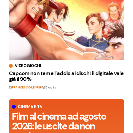
VIDEOGIOCHI
Capcom non teme l’addio ai dischi: il digitale vale
già il 90%
Di
FRANCESCO LEMURI
12 ore fa
CINEMA E TV
Film al cinema ad agosto
2026: le uscite da non