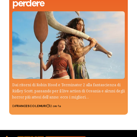
perdere
Dai ritorni di Robin Hood e Terminator 2 alla fantascienza di
Ridley Scott, passando per il live action di Oceania e alcuni degli
horror più attesi dell’anno: ecco i migliori…
Di
FRANCESCO LEMURI
12 ore fa