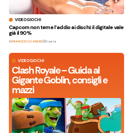
VIDEOGIOCHI
Capcom non teme l’addio ai dischi: il digitale vale
già il 90%
Di
FRANCESCO LEMURI
10 ore fa
VIDEOGIOCHI
Clash Royale – Guida al
Gigante Goblin, consigli e
mazzi