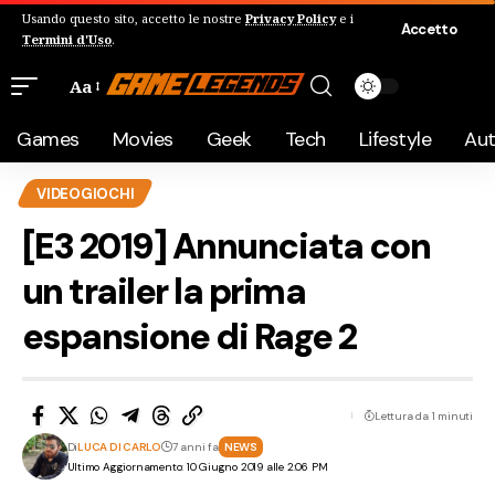
Usando questo sito, accetto le nostre
Privacy Policy
e i
Accetto
Termini d'Uso
.
Aa
Games
Movies
Geek
Tech
Lifestyle
Au
VIDEOGIOCHI
[E3 2019] Annunciata con
un trailer la prima
espansione di Rage 2
Lettura da 1 minuti
Di
LUCA DI CARLO
7 anni fa
NEWS
Ultimo Aggiornamento: 10 Giugno 2019 alle 2:06 PM