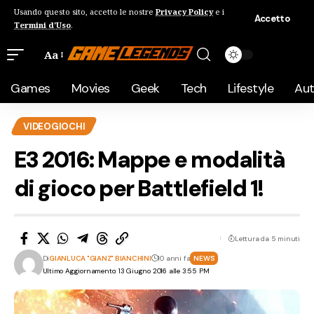
Usando questo sito, accetto le nostre
Privacy Policy
e i
Accetto
Termini d'Uso
.
Aa
Games
Movies
Geek
Tech
Lifestyle
Au
VIDEOGIOCHI
E3 2016: Mappe e modalità
di gioco per Battlefield 1!
Lettura da 5 minuti
Di
GIANLUCA "GIANZ" BIANCHINI
10 anni fa
NEWS
Ultimo Aggiornamento: 13 Giugno 2016 alle 3:55 PM