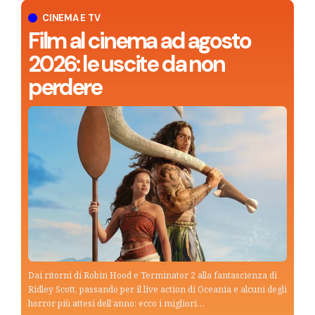
CINEMA E TV
Film al cinema ad agosto
2026: le uscite da non
perdere
Dai ritorni di Robin Hood e Terminator 2 alla fantascienza di
Ridley Scott, passando per il live action di Oceania e alcuni degli
horror più attesi dell’anno: ecco i migliori…