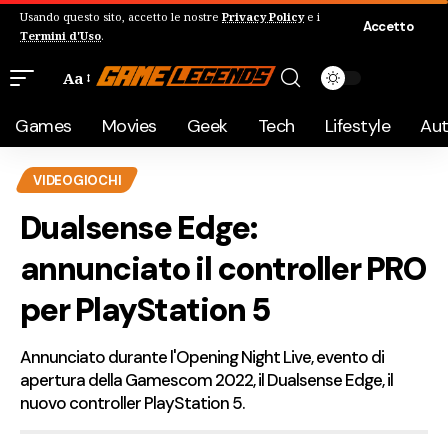
Usando questo sito, accetto le nostre
Privacy Policy
e i
Accetto
Termini d'Uso
.
Aa
Games
Movies
Geek
Tech
Lifestyle
Au
VIDEOGIOCHI
Dualsense Edge:
annunciato il controller PRO
per PlayStation 5
Annunciato durante l'Opening Night Live, evento di
apertura della Gamescom 2022, il Dualsense Edge, il
nuovo controller PlayStation 5.