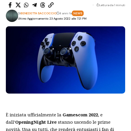
Lettura da 1 minuti
Di
BENEDETTA SACCOCCIO
4 anni fa
NEWS
Ultimo Aggiornamento: 23 Agosto 2022 alle 7:21 PM
È iniziata ufficialmente la
Gamescom 2022
, e
dall’
OpeningNight Live
stanno uscendo le prime
novità. Una su tutti, che renderà entusiasti i fan di