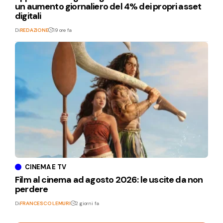
un aumento giornaliero del 4% dei propri asset
digitali
Di
REDAZIONE
19 ore fa
CINEMA E TV
Film al cinema ad agosto 2026: le uscite da non
perdere
Di
FRANCESCO LEMURI
2 giorni fa