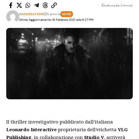
Lettura da 3 minuti
Di
ANDREA FERRI
5 anni fa
NEWS
Ultimo Aggiornamento: 16 Febbraio 2021 alle 8:27 PM
Il thriller investigativo pubblicato dall’italiana
Leonardo Interactive
proprietaria dell’etichetta
VLG
Publishing,
in collaborazione con
Studio
V
,
arriverà