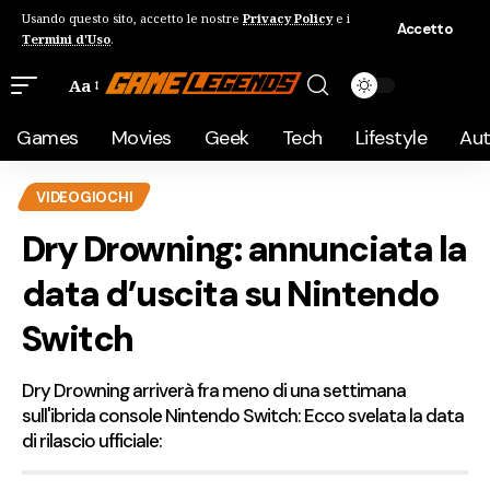
Usando questo sito, accetto le nostre
Privacy Policy
e i
Accetto
Termini d'Uso
.
Aa
Games
Movies
Geek
Tech
Lifestyle
Au
VIDEOGIOCHI
Dry Drowning: annunciata la
data d’uscita su Nintendo
Switch
Dry Drowning arriverà fra meno di una settimana
sull'ibrida console Nintendo Switch: Ecco svelata la data
di rilascio ufficiale: