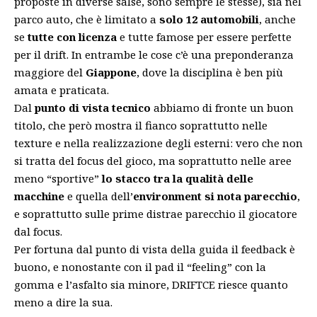
proposte in diverse salse, sono sempre le stesse), sia nel
parco auto, che è limitato a
solo 12 automobili
, anche
se
tutte con licenza
e tutte famose per essere perfette
per il drift. In entrambe le cose c’è una preponderanza
maggiore del
Giappone
, dove la disciplina è ben più
amata e praticata.
Dal
punto di vista tecnico
abbiamo di fronte un buon
titolo, che però mostra il fianco soprattutto nelle
texture e nella realizzazione degli esterni: vero che non
si tratta del focus del gioco, ma soprattutto nelle aree
meno “sportive”
lo stacco tra la qualità delle
macchine
e quella dell’
environment si nota parecchio
,
e soprattutto sulle prime distrae parecchio il giocatore
dal focus.
Per fortuna dal punto di vista della guida il feedback è
buono, e nonostante con il pad il “feeling” con la
gomma e l’asfalto sia minore, DRIFTCE riesce quanto
meno a dire la sua.