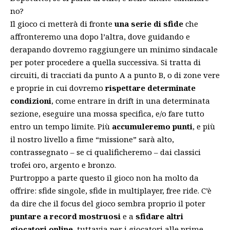
no?
Il gioco ci metterà di fronte
una serie di sfide
che
affronteremo una dopo l’altra, dove guidando e
derapando dovremo raggiungere un minimo sindacale
per poter procedere a quella successiva. Si tratta di
circuiti, di tracciati da punto A a punto B, o di zone vere
e proprie in cui dovremo
rispettare determinate
condizioni
, come entrare in drift in una determinata
sezione, eseguire una mossa specifica, e/o fare tutto
entro un tempo limite. Più
accumuleremo punti
, e più
il nostro livello a fime “missione” sarà alto,
contrassegnato – se ci qualificheremo – dai classici
trofei oro, argento e bronzo.
Purtroppo a parte questo il gioco non ha molto da
offrire: sfide singole, sfide in multiplayer, free ride. C’è
da dire che il focus del gioco sembra proprio il poter
puntare a record mostruosi
e a
sfidare altri
giocatori online
, tuttavia per i giocatori alle prime