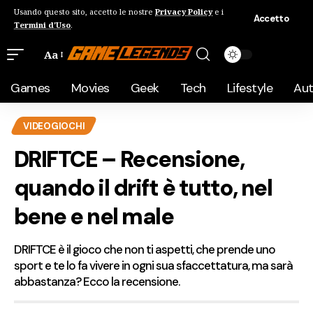
Usando questo sito, accetto le nostre
Privacy Policy
e i
Accetto
Termini d'Uso
.
Aa
Games
Movies
Geek
Tech
Lifestyle
Au
VIDEOGIOCHI
DRIFTCE – Recensione,
quando il drift è tutto, nel
bene e nel male
DRIFTCE è il gioco che non ti aspetti, che prende uno
sport e te lo fa vivere in ogni sua sfaccettatura, ma sarà
abbastanza? Ecco la recensione.