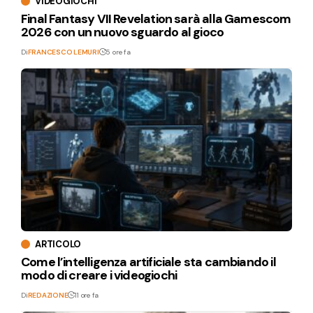
VIDEOGIOCHI
Final Fantasy VII Revelation sarà alla Gamescom
2026 con un nuovo sguardo al gioco
Di
FRANCESCO LEMURI
5 ore fa
ARTICOLO
Come l’intelligenza artificiale sta cambiando il
modo di creare i videogiochi
Di
REDAZIONE
11 ore fa