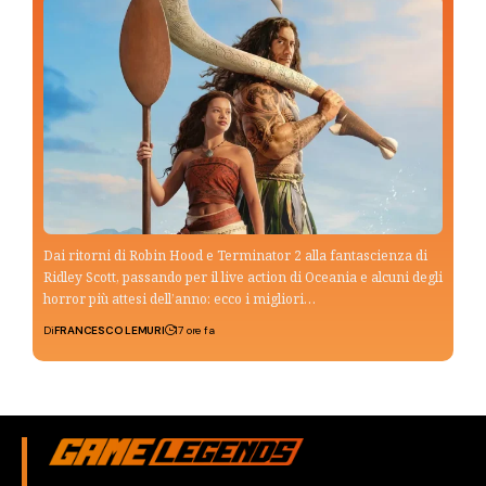
Dai ritorni di Robin Hood e Terminator 2 alla fantascienza di
Ridley Scott, passando per il live action di Oceania e alcuni degli
horror più attesi dell’anno: ecco i migliori…
Di
FRANCESCO LEMURI
17 ore fa