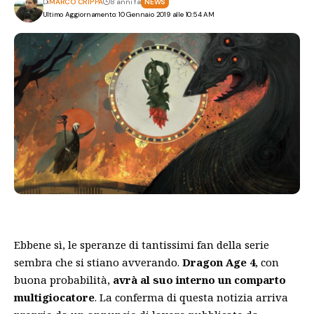
Di
MARCO CRIPPA
8 anni fa
NEWS
Ultimo Aggiornamento: 10 Gennaio 2019 alle 10:54 AM
Ebbene sì, le speranze di tantissimi fan della serie
sembra che si stiano avverando.
Dragon Age 4
, con
buona probabilità,
avrà al suo interno un comparto
multigiocatore
. La conferma di questa notizia arriva