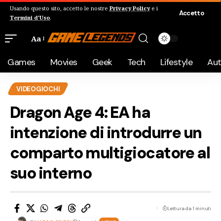
Usando questo sito, accetto le nostre
Privacy Policy
e i
Accetto
Termini d'Uso
.
Aa
Games
Movies
Geek
Tech
Lifestyle
Au
VIDEOGIOCHI
Dragon Age 4: EA ha
intenzione di introdurre un
comparto multigiocatore al
suo interno
Lettura da 1 minuti