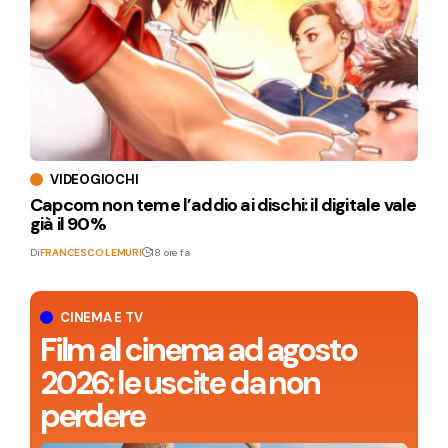
VIDEOGIOCHI
Capcom non teme l’addio ai dischi: il digitale vale
già il 90%
Di
FRANCESCO LEMURI
18 ore fa
CINEMA E TV
Film al cinema ad agosto
2026: le uscite da non
perdere