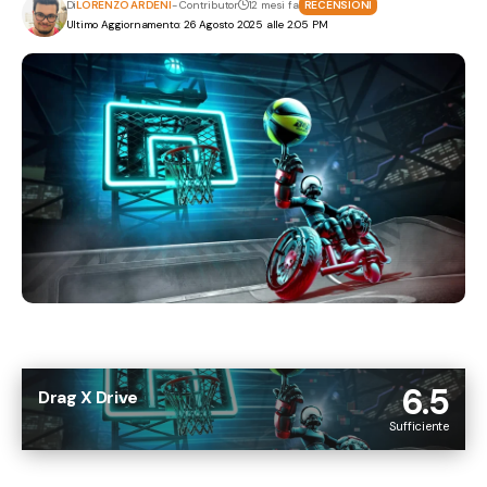
Di
LORENZO ARDENI
- Contributor
12 mesi fa
RECENSIONI
Ultimo Aggiornamento: 26 Agosto 2025 alle 2:05 PM
6.5
Drag X Drive
Sufficiente