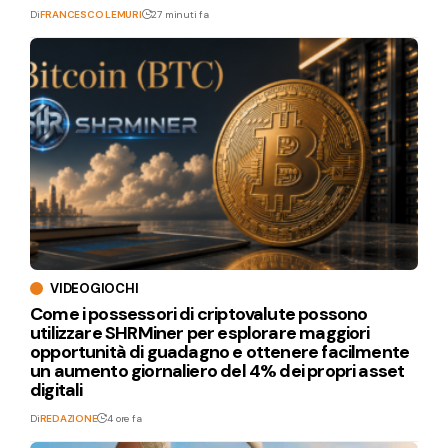
Di
FRANCESCO LEMURI
27 minuti fa
VIDEOGIOCHI
Come i possessori di criptovalute possono
utilizzare SHRMiner per esplorare maggiori
opportunità di guadagno e ottenere facilmente
un aumento giornaliero del 4% dei propri asset
digitali
Di
REDAZIONE
4 ore fa