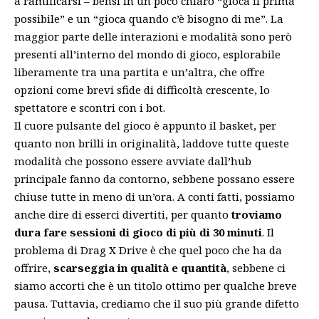
a ramificarsi – bensì in un poco chiaro “gioca il prima
possibile” e un “gioca quando c’è bisogno di me”. La
maggior parte delle interazioni e modalità sono però
presenti all’interno del mondo di gioco, esplorabile
liberamente tra una partita e un’altra, che offre
opzioni come brevi sfide di difficoltà crescente, lo
spettatore e scontri con i bot.
Il cuore pulsante del gioco è appunto il basket, per
quanto non brilli in originalità, laddove tutte queste
modalità che possono essere avviate dall’hub
principale fanno da contorno, sebbene possano essere
chiuse tutte in meno di un’ora. A conti fatti, possiamo
anche dire di esserci divertiti, per quanto
troviamo
dura fare sessioni di gioco di più di 30 minuti
. Il
problema di Drag X Drive è che quel poco che ha da
offrire,
scarseggia in qualità e quantità
, sebbene ci
siamo accorti che è un titolo ottimo per qualche breve
pausa. Tuttavia, crediamo che il suo più grande difetto