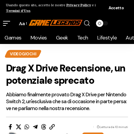
Usando questo sito, accetto le nostre
Privacy Policy
e i
Accetto
Termini d'Uso
.
Aa
Games
Movies
Geek
Tech
Lifestyle
Au
VIDEOGIOCHI
Drag X Drive Recensione, un
potenziale sprecato
Abbiamo finalmente provato Drag X Drive per Nintendo
Switch 2, un'esclusiva che sa di occasione in parte persa:
ve ne parliamo nella nostra recensione.
Lettura da 10 minuti