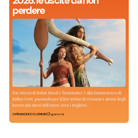
2026: le uscite da non
perdere
Dai ritorni di Robin Hood e Terminator 2 alla fantascienza di
Ridley Scott, passando per il live action di Oceania e alcuni degli
horror più attesi dell’anno: ecco i migliori…
Di
FRANCESCO LEMURI
1 giorno fa