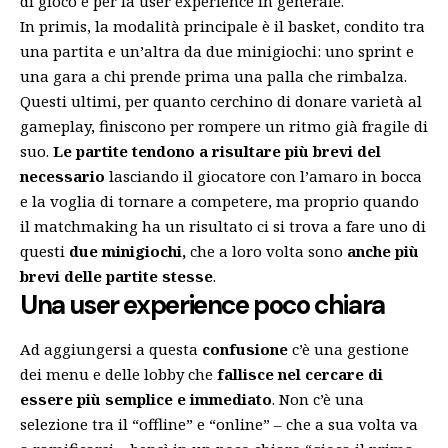
di gioco e per la user experience in generale.
In primis, la modalità principale è il basket, condito tra
una partita e un’altra da due minigiochi: uno sprint e
una gara a chi prende prima una palla che rimbalza.
Questi ultimi, per quanto cerchino di donare varietà al
gameplay, finiscono per rompere un ritmo già fragile di
suo.
Le partite tendono a risultare più brevi del
necessario
lasciando il giocatore con l’amaro in bocca
e la voglia di tornare a competere, ma proprio quando
il matchmaking ha un risultato ci si trova a fare uno di
questi
due minigiochi,
che a loro volta sono
anche più
brevi delle partite stesse
.
Una user experience poco chiara
Ad aggiungersi a questa
confusione
c’è una gestione
dei menu e delle lobby che
fallisce nel cercare di
essere più semplice e immediato
. Non c’è una
selezione tra il “offline” e “online” – che a sua volta va