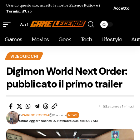
Usando questo sito, accetto le nostre
Privacy Policy
e i
Accetto
Termini d'Uso
.
Aa
Games
Movies
Geek
Tech
Lifestyle
Au
VIDEOGIOCHI
Digimon World Next Order:
pubblicato il primo trailer
Lettura da 1 minuti
Di
PATRIZIO COCCIA
10 anni fa
NEWS
Ultimo Aggiornamento: 02 Novembre 2016 alle 10:37 AM