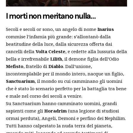
I morti non meritano nulla…
Secoli e secoli or sono, un angelo di nome
Inarius
commise l’infamia più grande: s’allontanò dalla
beatitudine della luce, dalla sicurezza offerta dai
cancelli della
Volta Celeste
, e cedette alla lussuria della
bella e irrefrenabile
Lilith
, il demone figlia dell’Odio
Mefisto
, fratello di
Diablo
. Dall’unione,
incontemplabile per il mondo intero, nacque un figlio,
Sanctuarium
, il mondo su cui camminano gli uomini
che è stato lo scenario perfetto per la battaglia tra bene
e male nel corso dei secoli a venire.
Su Sanctuarium hanno camminato uomini, grandi
sapienti come gli
Horadrim
(una legione di studiosi
ormai perduta), Angeli, Demoni e perfino dei Nephilim.
Tutti hanno calpestato la nuda terra del pianeta,
creando miti, leggende ed essendo testimoni di