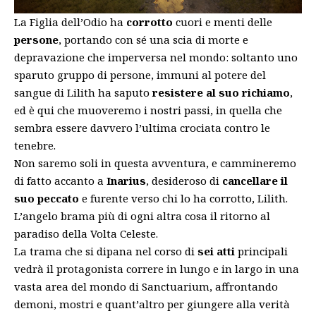
La Figlia dell’Odio ha
corrotto
cuori e menti delle
persone
, portando con sé una scia di morte e
depravazione che imperversa nel mondo: soltanto uno
sparuto gruppo di persone, immuni al potere del
sangue di Lilith ha saputo
resistere al suo richiamo
,
ed è qui che muoveremo i nostri passi, in quella che
sembra essere davvero l’ultima crociata contro le
tenebre.
Non saremo soli in questa avventura, e cammineremo
di fatto accanto a
Inarius
, desideroso di
cancellare il
suo peccato
e furente verso chi lo ha corrotto, Lilith.
L’angelo brama più di ogni altra cosa il ritorno al
paradiso della Volta Celeste.
La trama che si dipana nel corso di
sei atti
principali
vedrà il protagonista correre in lungo e in largo in una
vasta area del mondo di Sanctuarium, affrontando
demoni, mostri e quant’altro per giungere alla verità