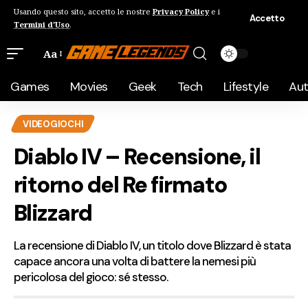
Usando questo sito, accetto le nostre
Privacy Policy
e i
Accetto
Termini d'Uso
.
Aa
Games
Movies
Geek
Tech
Lifestyle
Au
VIDEOGIOCHI
Diablo IV – Recensione, il
ritorno del Re firmato
Blizzard
La recensione di Diablo IV, un titolo dove Blizzard è stata
capace ancora una volta di battere la nemesi più
pericolosa del gioco: sé stesso.