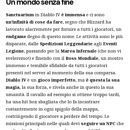
Un mondo senza fine
Sanctuarium
in Diablo IV
è immensa
e ci sono
un’infinità di cose da fare
, segno che Blizzard ha
lavorato alacremente per fornire a tutti i giocatori, un
endgame
degno di questo nome. Le attività sono le più
disparate, dalle
Spedizioni Leggendarie
agli
Eventi
Legione
, passando per la
Marea Infernale
(che non vi
sveleremo!) e finendo con il
Boss Mondiale
, un mostro
immenso e temibile sfidabile da tutti i giocatori
presenti nel server al momento della sua comparsa.
Diablo IV
è un
gioco imperfetto
, ma
è
questa la sua
magia
, la sua forza, e rivela anche in questo la sua
umanità. Il cavallo ad esempio si ottiene troppo tardi,
ha una hit box sbagliata che lo fa incastrare
costantemente in ogni spigolo della mappa,
costringendo il giocatore a perdere del tempo. Le
missioni principali nelle quali devi
seguire un NPC
che