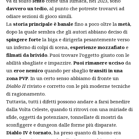
va di solito
lento
come una lumaca, nel 2023, sono
davvero un tedio
, al punto che potreste trovarvi ad
odiare sezioni di gioco simili.
La
storia principale è banale
fino a poco oltre la
metà
,
dopo la quale sembra che gli autori abbiano deciso di
spingere forte
la biga e dirigerla pesantemente verso
un inferno di colpi di scena,
esperienze mozzafiato
e
filmati da brivido
. Puoi trovare l’oggetto giusto con le
abilità sbagliate e impazzire.
Puoi rimanere ucciso
da
un
eroe nemico
quando per sbaglio
transiti in una
zona PVP
. In un certo senso abbiamo di fronte un
Diablo II
rivisto e corretto con le più moderne tecniche
di ragionamento.
Tuttavia, tutti i difetti possono andare a farsi benedire
dalla Volta Celeste, quando ti ritrovi con una miriade di
sfide, oggetti da potenziare, tonnellate di mostri da
sconfiggere e dungeon dalle forme più disparate.
Diablo IV è tornato
, ha preso quanto di buono era