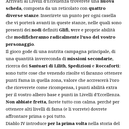
Arrivati ai Livelli d’Eccellenza troverete una
nuova
scheda
, composta da un reticolato con
quattro
diverse stanze
. Inserirete un punto per ogni casella
che vi porterà avanti in queste stanze, nelle quali sono
presenti dei
nodi
definiti
Glifi
,
v
ere e proprie abilità
che
modificheranno radicalmente l’uso del vostro
personaggio
.
Il gioco gode di una nutrita campagna principale, di
una quantità invereconda di
missioni secondarie
,
ricerca dei
Santuari di Lilith
,
Spedizioni
e
Roccaforti
:
sono tutte cose che venendo risolte vi faranno ottenere
punti Fama in quella zona, valore che accrescerà l’oro
che riceverete come ricompensa, i punti abilità extra
per il vostro albero base e punti in Livelli d’Eccellenza.
Non abbiate fretta
, farete tutto con calma. perché per
ottenere alti livelli di fama (e li vorrete) dovrete
affrontare prima o poi tutto.
Diablo IV introduce
per la prima volta
nella storia del