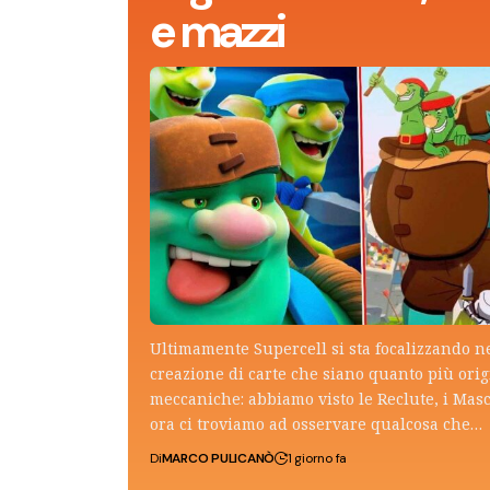
e mazzi
Ultimamente Supercell si sta focalizzando n
creazione di carte che siano quanto più ori
meccaniche: abbiamo visto le Reclute, i Mas
ora ci troviamo ad osservare qualcosa che…
Di
MARCO PULICANÒ
1 giorno fa