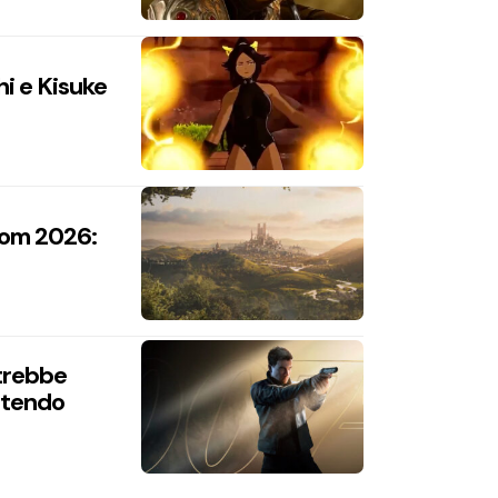
hi e Kisuke
com 2026:
trebbe
intendo