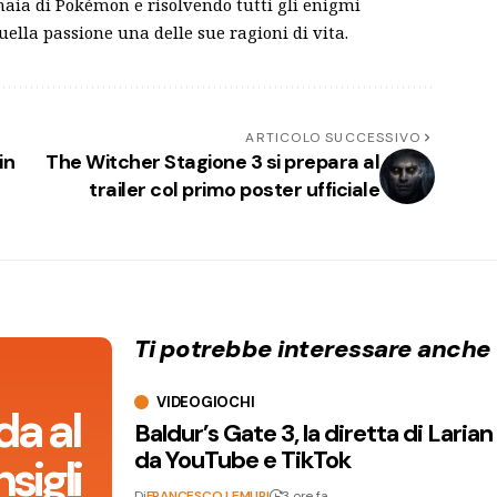
aia di Pokémon e risolvendo tutti gli enigmi
quella passione una delle sue ragioni di vita.
ARTICOLO SUCCESSIVO
in
The Witcher Stagione 3 si prepara al
trailer col primo poster ufficiale
Ti potrebbe interessare anche
VIDEOGIOCHI
da al
Baldur’s Gate 3, la diretta di Laria
da YouTube e TikTok
sigli
Di
FRANCESCO LEMURI
3 ore fa