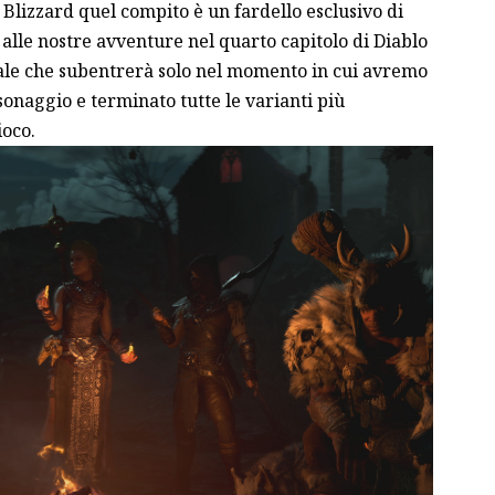
n Blizzard quel compito è un fardello esclusivo di
e alle nostre avventure nel quarto capitolo di Diablo
inale che subentrerà solo nel momento in cui avremo
rsonaggio e terminato tutte le varianti più
ioco.