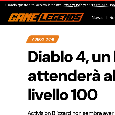
Usando questo sito, accetto le nostre
Privacy Policy
e i
Termini d'Uso
News
Re
VIDEOGIOCHI
Diablo 4, un 
attenderà al
livello 100
Activision Blizzard non sembra ave