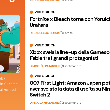
VIDEOGIOCHI
Fortnite x Bleach torna con Yoruic
Urahara
Di
FRANCESCO LEMURI
3 ore fa
VIDEOGIOCHI
Xbox svela la line-up della Games
Fable tra i grandi protagonisti
Di
NICOLÒ FRATANGELI
1 settimana fa
VIDEOGIOCHI
ella
007 First Light: Amazon Japan po
ginali come
aver svelato la data di uscita su N
calzoni ed
Switch 2
Di
NICOLÒ FRATANGELI
1 settimana fa