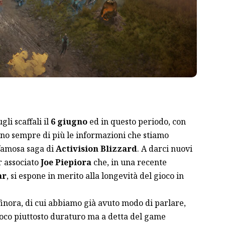
li scaffali il
6 giugno
ed in questo periodo, con
 sono sempre di più le informazioni che stiamo
 famosa saga di
Activision Blizzard
. A darci nuovi
r associato
Joe Piepiora
che, in una recente
ar
, si espone in merito alla longevità del gioco in
finora,
di cui abbiamo già avuto modo di parlare
,
ioco piuttosto duraturo ma a detta del game