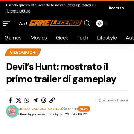
Usando questo sito, accetto le nostre
Privacy Policy
e i
Accetto
Termini d'Uso
.
Aa
Games
Movies
Geek
Tech
Lifestyle
Au
VIDEOGIOCHI
Devil’s Hunt: mostrato il
primo trailer di gameplay
Lettura da 1 minuti
Di
FABIO "CASTOLO" CASTELLI
8 anni fa
NEWS
Ultimo Aggiornamento: 09 Agosto 2018 alle 1:16 PM