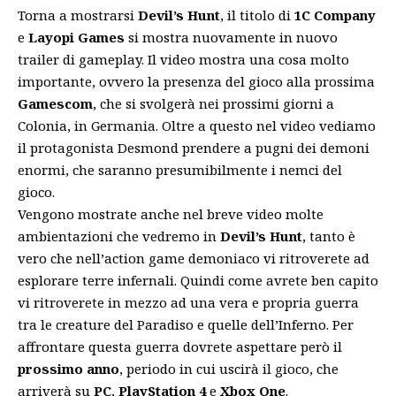
Torna a mostrarsi
Devil’s Hunt
, il titolo di
1C
Company
e
Layopi
Games
si mostra nuovamente in nuovo
trailer di gameplay. Il video mostra una cosa molto
importante, ovvero la presenza del gioco alla prossima
Gamescom
, che si svolgerà nei prossimi giorni a
Colonia, in Germania. Oltre a questo nel video vediamo
il protagonista Desmond prendere a pugni dei demoni
enormi, che saranno presumibilmente i nemci del
gioco.
Vengono mostrate anche nel breve video molte
ambientazioni che vedremo in
Devil’s Hunt
, tanto è
vero che nell’action game demoniaco vi ritroverete ad
esplorare terre infernali. Quindi come avrete ben capito
vi ritroverete in mezzo ad una vera e propria guerra
tra le creature del Paradiso e quelle dell’Inferno. Per
affrontare questa guerra dovrete aspettare però il
prossimo
anno
, periodo in cui uscirà il gioco, che
arriverà su
PC
,
PlayStation
4
e
Xbox
One
.