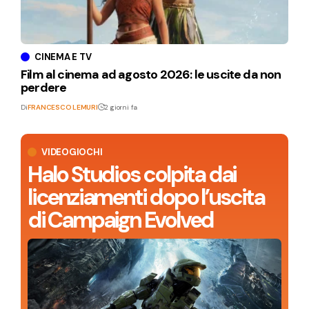
CINEMA E TV
Film al cinema ad agosto 2026: le uscite da non
perdere
Di
FRANCESCO LEMURI
2 giorni fa
VIDEOGIOCHI
Halo Studios colpita dai
licenziamenti dopo l’uscita
di Campaign Evolved