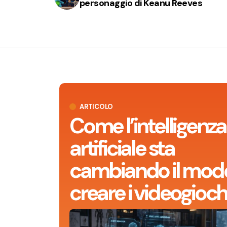
personaggio di Keanu Reeves
ARTICOLO
Come l’intelligenza
artificiale sta
cambiando il modo
creare i videogioch