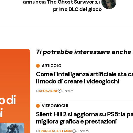
annuncia The Ghost Survivors, il
primo DLC del gioco
Ti potrebbe interessare anche
ARTICOLO
Come l’intelligenza artificiale sta
il modo di creare i videogiochi
Di
REDAZIONE
2 ore fa
 di
VIDEOGIOCHI
i
Silent Hill 2 si aggiorna su PS5: la p
migliora grafica e prestazioni
Di
FRANCESCO LEMURI
21 ore fa