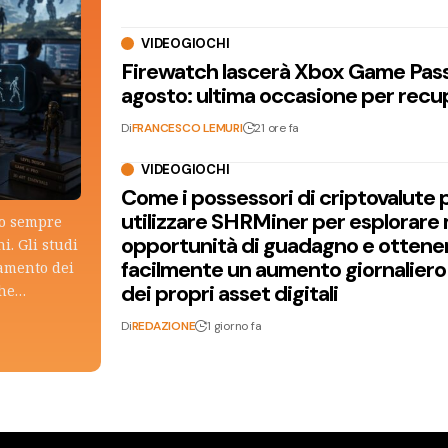
VIDEOGIOCHI
Firewatch lascerà Xbox Game Pass 
agosto: ultima occasione per recu
Di
FRANCESCO LEMURI
21 ore fa
VIDEOGIOCHI
Come i possessori di criptovalute
utilizzare SHRMiner per esplorare
lo sempre
opportunità di guadagno e ottene
i. Gli studi
facilmente un aumento giornaliero
tamento dei
dei propri asset digitali
che…
Di
REDAZIONE
1 giorno fa