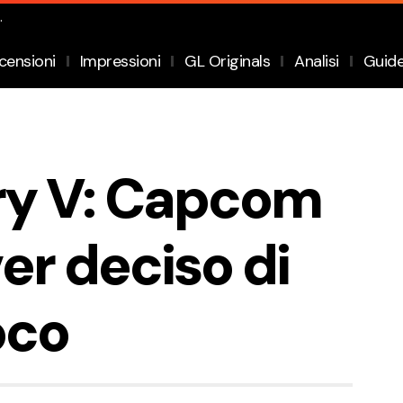
.
censioni
Impressioni
GL Originals
Analisi
Guid
ry V: Capcom
er deciso di
ioco