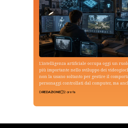
L'intelligenza artificiale occupa oggi un ruo
più importante nello sviluppo dei videogioch
non la usano soltanto per gestire il compor
personaggi controllati dal computer, ma an
Di
REDAZIONE
2 ore fa