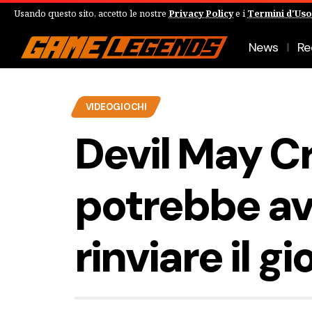
Usando questo sito, accetto le nostre
Privacy Policy
e i
Termini d'Uso
News
Re
VIDEOGIOCHI
Devil May C
potrebbe av
rinviare il g