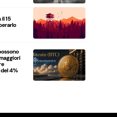
il 15
perarlo
 possono
 maggiori
re
 del 4%