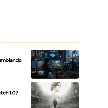
 cambiando
atch 1.07