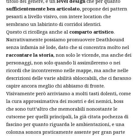
titolo del genere, e un
level design
che per quanto
sufficientemente ben articolato
, propone dei pattern
pesanti a livello visivo, con intere location che
sembrano un labirinto di corridoi identici.
Questo ci ricollega anche al
comparto artistico
.
Narrativamente possiamo promuovere Deathbound
senza infamia né lode, dato che si concentra molto nel
raccontare la storia
, non solo le vicende, ma anche dei
personaggi, non solo quando li assimileremo o nei
ricordi che incontreremo nelle mappe, ma anche nelle
descrizioni delle varie abilità sbloccabili, che ci faranno
capire ancora meglio chi abbiamo di fronte.
Visivamente però arriviamo a molti tasti dolenti, come
la cura approssimativa dei mostri e dei nemici, boss
che sono tutt’altro che memorabili nonostante le
cutscene per quelli principali, la già citata pochezza di
fascino per quanto riguarda le ambientazioni, e una
colonna sonora praticamente assente per gran parte