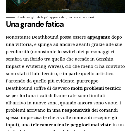
Una bossfight delle più apprezzabili, ma fate attenzione!
Una grande fatica
Nonostante Deathbound possa essere
appagante
dopo
una vittoria, e spinga ad andare avanti grazie alle sue
peculiarità (nonostante lo switch dei personaggi ci
sembra un ibrido tra quello che accade in Genshin
Impact e
Wutering Waves
), ciò che meno ci ha convinto
sono stati il lato tecnico, e in parte quello artistico.
Partendo da quello più evidente, purtroppo
Deathbound soffre di davvero
molti problemi tecnici
:
se per fortuna i cali di frame rate sono limitati
all’arrivo in nuove zone, quando ancora sono vuote, i
problemi arrivano in una
responsività
dei comandi
spesso imprecisa (e che a volte manca di recepire gli
input), una
telecamera tra le peggiori mai viste
in un