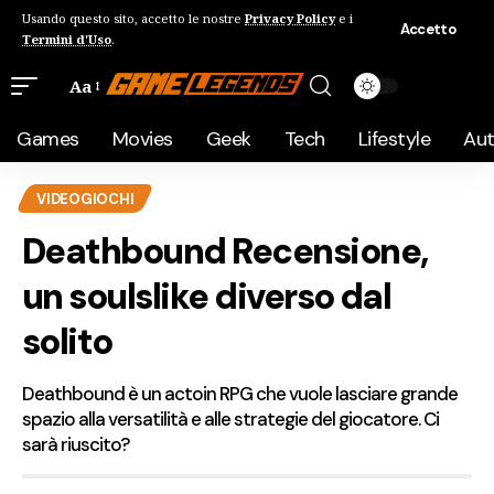
Usando questo sito, accetto le nostre
Privacy Policy
e i
Accetto
Termini d'Uso
.
Aa
Games
Movies
Geek
Tech
Lifestyle
Au
VIDEOGIOCHI
Deathbound Recensione,
un soulslike diverso dal
solito
Deathbound è un actoin RPG che vuole lasciare grande
spazio alla versatilità e alle strategie del giocatore. Ci
sarà riuscito?