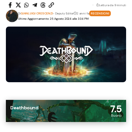
Lettura da 9 minuti
Di
GIANLUIGI CRESCENZI
- Deputy Editor
2 anni fa
RECENSIONI
Ultimo Aggiornamento: 25 Agosto 2024 alle 3:34 PM
7.5
Deathbound
Buono