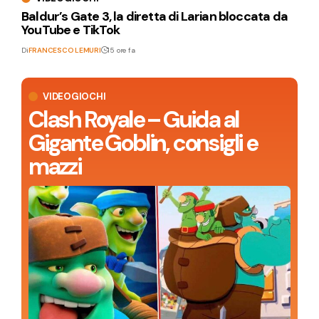
Baldur’s Gate 3, la diretta di Larian bloccata da
YouTube e TikTok
Di
FRANCESCO LEMURI
15 ore fa
VIDEOGIOCHI
Clash Royale – Guida al
Gigante Goblin, consigli e
mazzi