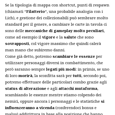
Se la tipologia di mappa con shortcut, punti di respawn
(chiamati “
Filatterio
“, una probabile analogia con i
Lich), e gestione dei collezionabili può sembrare molto
standard per il genere, a cambiare le carte in tavola ci
sono delle
meccaniche di gameplay molto peculiari
,
come ad esempio il
vigore
e la
salute
che sono
sovrapposti
, col vigore massimo che quindi calerà
man mano che subiremo danni.
Come già detto, potremo
scambiare le essenze
per
utilizzare personaggi diversi in combattimento, che
però saranno sempre
legati più modi
: in primis, se uno
di loro
morirà
, la sconfitta sarà per
tutti
, secondo poi,
potremo effettuare delle particolari combo grazie agli
status di alterazione
e agli
attacchi mutaforma
,
scambiando le essenze mentre stiamo colpendo dei
nemici, oppure ancora i personaggi e le statistiche
si
influenzeranno a vicenda
(conferendoci bonus e
malus) addirittura in base alla posizione che hanno