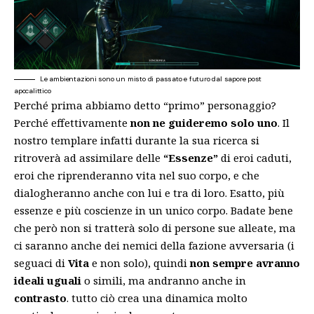
Le ambientazioni sono un misto di passato e futuro dal sapore post
apocalittico
Perché prima abbiamo detto “primo” personaggio?
Perché effettivamente
non ne guideremo solo uno
. Il
nostro templare infatti durante la sua ricerca si
ritroverà ad assimilare delle
“Essenze”
di eroi caduti,
eroi che riprenderanno vita nel suo corpo, e che
dialogheranno anche con lui e tra di loro. Esatto, più
essenze e più coscienze in un unico corpo. Badate bene
che però non si tratterà solo di persone sue alleate, ma
ci saranno anche dei nemici della fazione avversaria (i
seguaci di
Vita
e non solo), quindi
non sempre avranno
ideali
uguali
o simili, ma andranno anche in
contrasto
. tutto ciò crea una dinamica molto