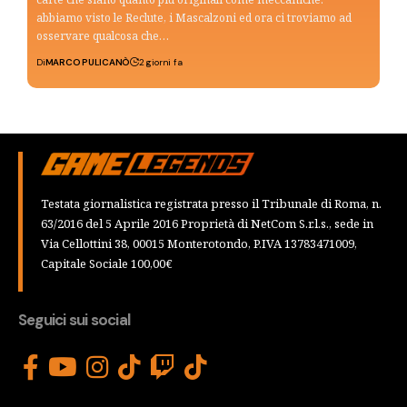
abbiamo visto le Reclute, i Mascalzoni ed ora ci troviamo ad
osservare qualcosa che…
Di
MARCO PULICANÒ
2 giorni fa
Testata giornalistica registrata presso il Tribunale di Roma, n.
63/2016 del 5 Aprile 2016 Proprietà di NetCom S.r.l.s., sede in
Via Cellottini 38, 00015 Monterotondo, P.IVA 13783471009,
Capitale Sociale 100,00€
Seguici sui social