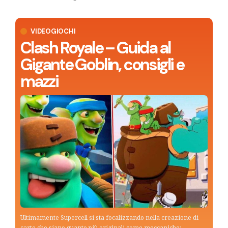
VIDEOGIOCHI
Clash Royale – Guida al
Gigante Goblin, consigli e
mazzi
Ultimamente Supercell si sta focalizzando nella creazione di
carte che siano quanto più originali come meccaniche: