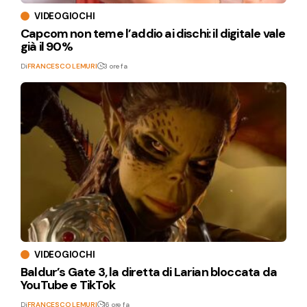
VIDEOGIOCHI
Capcom non teme l’addio ai dischi: il digitale vale
già il 90%
Di
FRANCESCO LEMURI
3 ore fa
VIDEOGIOCHI
Baldur’s Gate 3, la diretta di Larian bloccata da
YouTube e TikTok
Di
FRANCESCO LEMURI
16 ore fa