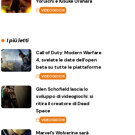
Yoruichi e Kisuke Urahara
VIDEOGIOCHI
I più letti
Call of Duty: Modern Warfare
4, svelate le date dell’open
beta su tutte le piattaforme
VIDEOGIOCHI
Glen Schofield lascia lo
sviluppo di videogiochi: si
ritira il creatore di Dead
Space
VIDEOGIOCHI
Marvel’s Wolverine sarà