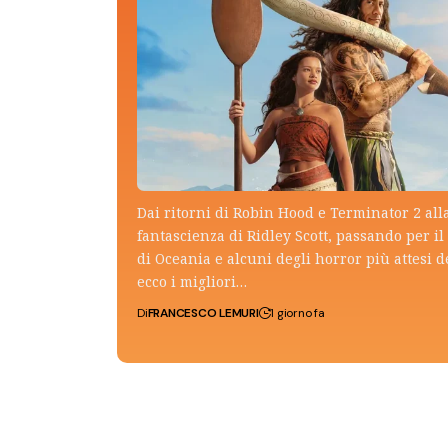
Dai ritorni di Robin Hood e Terminator 2 all
fantascienza di Ridley Scott, passando per il 
di Oceania e alcuni degli horror più attesi d
ecco i migliori…
Di
FRANCESCO LEMURI
1 giorno fa