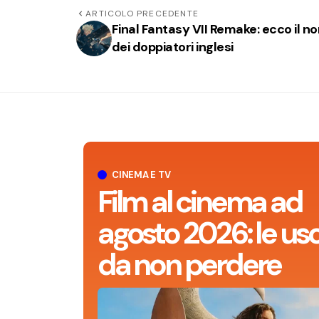
ARTICOLO PRECEDENTE
Final Fantasy VII Remake: ecco il 
dei doppiatori inglesi
CINEMA E TV
Film al cinema ad
agosto 2026: le usc
da non perdere