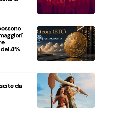
 possono
 maggiori
re
 del 4%
uscite da