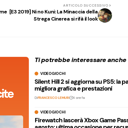
ARTICOLO SUCCESSIVO
nome
[E3 2019] Ni no Kuni: La Minaccia della
Strega Cinerea si rifà il look
Ti potrebbe interessare anche
VIDEOGIOCHI
Silent Hill 2 si aggiorna su PS5: la p
migliora grafica e prestazioni
ite
Di
FRANCESCO LEMURI
4 ore fa
VIDEOGIOCHI
Firewatch lascerà Xbox Game Pass 
agosto: ultima occasione per recu