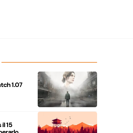
atch 1.07
il 15
perarlo