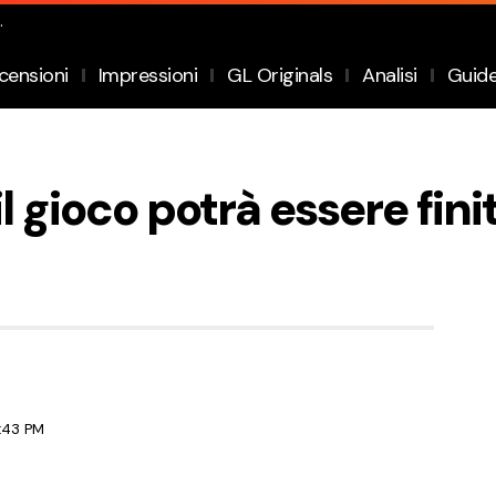
.
censioni
Impressioni
GL Originals
Analisi
Guid
 gioco potrà essere fini
8:43 PM