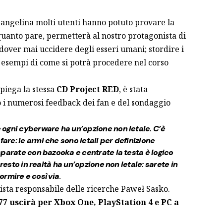
sangelina molti utenti hanno potuto provare la
 quanto pare, permetterà al nostro protagonista di
 dover mai uccidere degli esseri umani; stordire i
 esempi di come si potrà procedere nel corso
piega la stessa
CD Project RED
, è stata
 i numerosi feedback dei fan e del sondaggio
 ogni cyberware ha un’opzione non letale.
C’è
re: le armi che sono letali per definizione
sparate con bazooka e centrate la testa è logico
 resto in realtà ha un’opzione non letale: sarete in
dormire e così via
.
ista responsabile delle ricerche Paweł Sasko.
 uscirà per Xbox One, PlayStation 4 e PC a