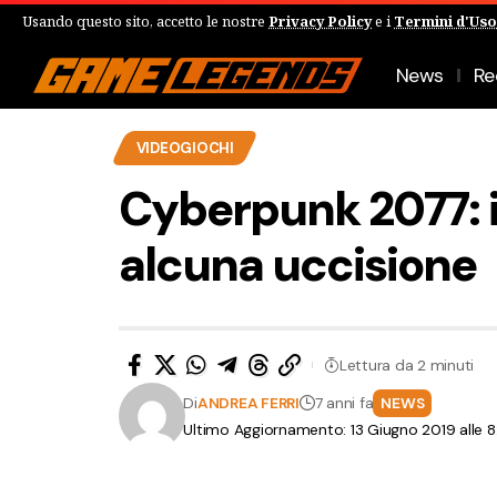
Usando questo sito, accetto le nostre
Privacy Policy
e i
Termini d'Uso
News
Re
VIDEOGIOCHI
Cyberpunk 2077: il
alcuna uccisione
Lettura da 2 minuti
Di
ANDREA FERRI
7 anni fa
NEWS
Ultimo Aggiornamento: 13 Giugno 2019 alle 