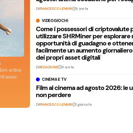
Di
FRANCESCO LEMURI
4 ore fa
VIDEOGIOCHI
Come i possessori di criptovalute
utilizzare SHRMiner per esplorare
opportunità di guadagno e ottene
facilmente un aumento giornaliero
dei propri asset digitali
a
Di
REDAZIONE
8 ore fa
live action
ell’anno:
CINEMA E TV
Film al cinema ad agosto 2026: le 
non perdere
Di
FRANCESCO LEMURI
1 giorno fa