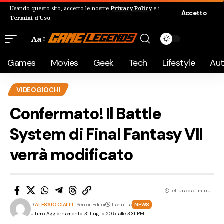
Usando questo sito, accetto le nostre
Privacy Policy
e i
Accetto
Termini d'Uso
.
Aa
Games
Movies
Geek
Tech
Lifestyle
Au
VIDEOGIOCHI
Confermato! Il Battle
System di Final Fantasy VII
verrà modificato
Lettura da 1 minuti
Di
ALESSIO CIALLI
- Senior Editor
11 anni fa
NEWS
Ultimo Aggiornamento: 31 Luglio 2015 alle 3:31 PM