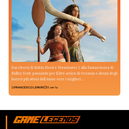
Dai ritorni di Robin Hood e Terminator 2 alla fantascienza di
Ridley Scott, passando per il live action di Oceania e alcuni degli
horror più attesi dell’anno: ecco i migliori…
Di
FRANCESCO LEMURI
15 ore fa