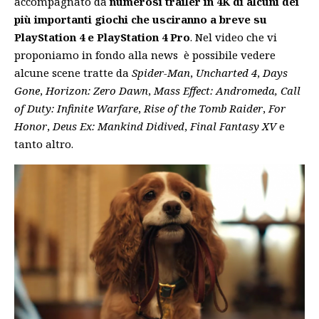
accompagnato da
numerosi trailer in 4K di alcuni dei
più importanti giochi che usciranno a breve su
PlayStation 4 e PlayStation 4 Pro
. Nel video che vi
proponiamo in fondo alla news è possibile vedere
alcune scene tratte da
Spider-Man
,
Uncharted 4
,
Days
Gone
,
Horizon: Zero Dawn
,
Mass Effect: Andromeda,
Call
of Duty: Infinite Warfare
,
Rise of the Tomb Raider
,
For
Honor
,
Deus Ex: Mankind Didived
,
Final Fantasy XV
e
tanto altro.