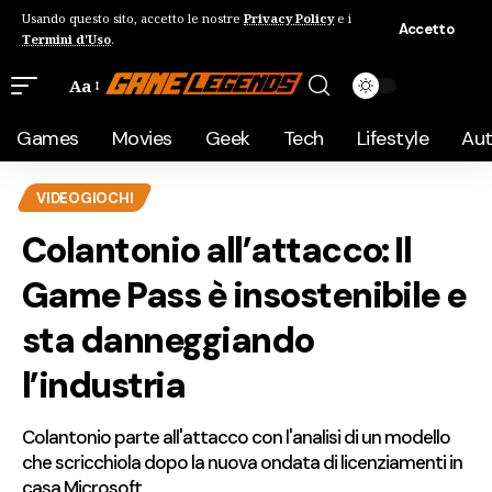
Usando questo sito, accetto le nostre
Privacy Policy
e i
Accetto
Termini d'Uso
.
Aa
Games
Movies
Geek
Tech
Lifestyle
Au
VIDEOGIOCHI
Colantonio all’attacco: Il
Game Pass è insostenibile e
sta danneggiando
l’industria
Colantonio parte all'attacco con l'analisi di un modello
che scricchiola dopo la nuova ondata di licenziamenti in
casa Microsoft