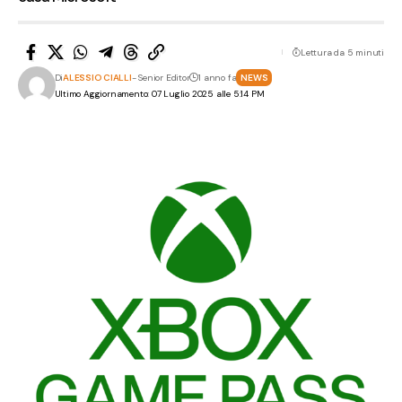
Lettura da 5 minuti
Di
ALESSIO CIALLI
- Senior Editor
1 anno fa
NEWS
Ultimo Aggiornamento: 07 Luglio 2025 alle 5:14 PM