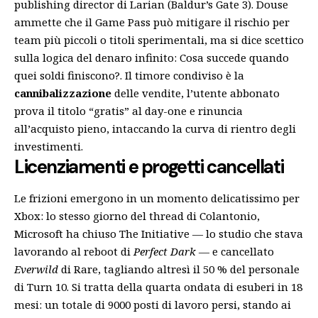
publishing director di Larian (Baldur’s Gate 3). Douse
ammette che il Game Pass può mitigare il rischio per
team più piccoli o titoli sperimentali, ma si dice scettico
sulla logica del denaro infinito: Cosa succede quando
quei soldi finiscono?. Il timore condiviso è la
cannibalizzazione
delle vendite, l’utente abbonato
prova il titolo “gratis” al day-one e rinuncia
all’acquisto pieno, intaccando la curva di rientro degli
investimenti.
Licenziamenti e progetti cancellati
Le frizioni emergono in un momento delicatissimo per
Xbox: lo stesso giorno del thread di Colantonio,
Microsoft ha chiuso The Initiative — lo studio che stava
lavorando al reboot di
Perfect Dark
— e cancellato
Everwild
di Rare, tagliando altresì il 50 % del personale
di Turn 10. Si tratta della quarta ondata di esuberi in 18
mesi: un totale di 9000 posti di lavoro persi, stando ai