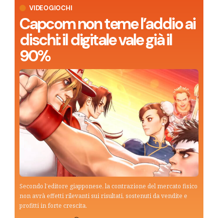
VIDEOGIOCHI
Capcom non teme l’addio ai
dischi: il digitale vale già il
90%
Secondo l’editore giapponese, la contrazione del mercato fisico
non avrà effetti rilevanti sui risultati, sostenuti da vendite e
profitti in forte crescita.