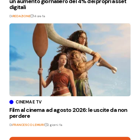
un aumento giornaliero del 4% dei propri asset
digitali
Di
REDAZIONE
14 ore fa
CINEMA E TV
Film al cinema ad agosto 2026: le uscite da non
perdere
Di
FRANCESCO LEMURI
2 giorni fa