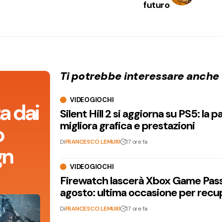
futuro
Ti potrebbe interessare anche
VIDEOGIOCHI
a dai
Silent Hill 2 si aggiorna su PS5: la p
migliora grafica e prestazioni
o
Di
FRANCESCO LEMURI
17 ore fa
gn
VIDEOGIOCHI
Firewatch lascerà Xbox Game Pass 
agosto: ultima occasione per recu
Di
FRANCESCO LEMURI
17 ore fa