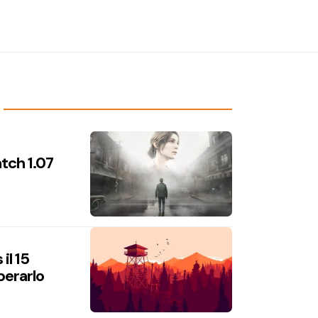
atch 1.07
il 15
perarlo