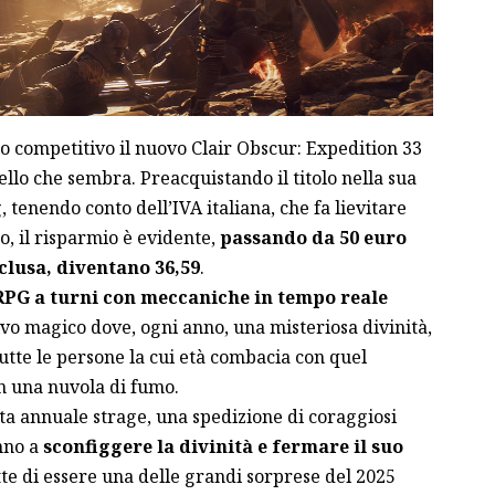
 competitivo il nuovo Clair Obscur: Expedition 33
ello che sembra. Preacquistando il titolo nella sua
tenendo conto dell’IVA italiana, che fa lievitare
o, il risparmio è evidente,
passando da 50 euro
nclusa, diventano 36,59
.
RPG a turni con meccaniche in tempo reale
o magico dove, ogni anno, una misteriosa divinità,
tutte le persone la cui età combacia con quel
n una nuvola di fumo.
ta annuale strage, una spedizione di coraggiosi
nno a
sconfiggere la divinità e fermare il suo
tte di essere una delle grandi sorprese del 2025