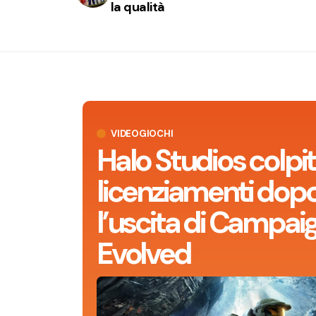
la qualità
VIDEOGIOCHI
Halo Studios colpit
licenziamenti dop
l’uscita di Campai
Evolved