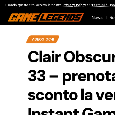
Usando questo sito, accetto le nostre
Privacy Policy
e i
Termini d'Uso
News
Re
VIDEOGIOCHI
Clair Obscur
33 – prenot
sconto la ve
Instant Gam