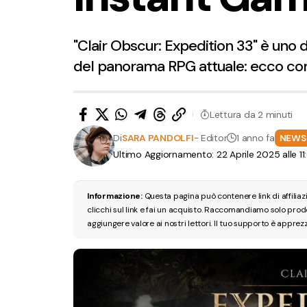
"Clair Obscur: Expedition 33" è uno d
del panorama RPG attuale: ecco com
Lettura da 2 minuti
Di
SARA PANDOLFI
- Editor
1 anno fa
NEWS
Ultimo Aggiornamento: 22 Aprile 2025 alle 1
Informazione:
Questa pagina può contenere link di affilia
clicchi sul link e fai un acquisto. Raccomandiamo solo pro
aggiungere valore ai nostri lettori. Il tuo supporto è apprez