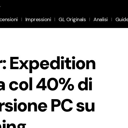
.
censioni
Impressioni
GL Originals
Analisi
Guid
: Expedition
a col 40% di
rsione PC su
ing