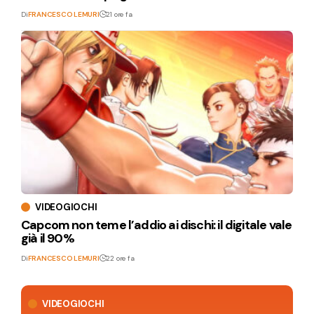
Di
FRANCESCO LEMURI
21 ore fa
VIDEOGIOCHI
Capcom non teme l’addio ai dischi: il digitale vale
già il 90%
Di
FRANCESCO LEMURI
22 ore fa
VIDEOGIOCHI