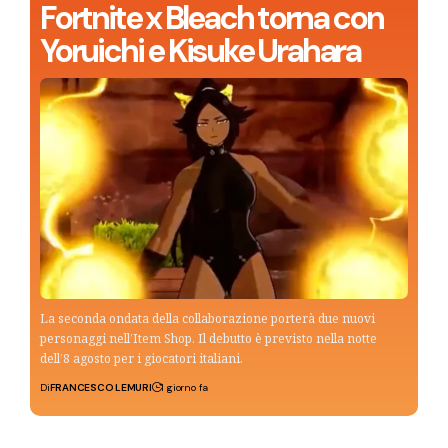
Fortnite x Bleach torna con
Yoruichi e Kisuke Urahara
La seconda ondata della collaborazione porterà due nuovi
personaggi nell’Item Shop. Il debutto è previsto nella notte
dell’8 agosto per i giocatori italiani.
Di
FRANCESCO LEMURI
1 giorno fa