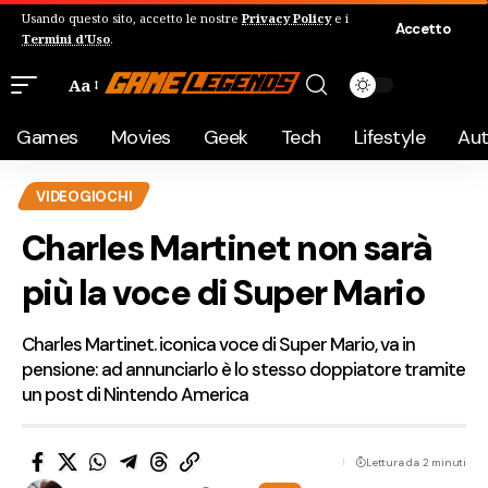
Usando questo sito, accetto le nostre
Privacy Policy
e i
Accetto
Termini d'Uso
.
Aa
Games
Movies
Geek
Tech
Lifestyle
Au
VIDEOGIOCHI
Charles Martinet non sarà
più la voce di Super Mario
Charles Martinet. iconica voce di Super Mario, va in
pensione: ad annunciarlo è lo stesso doppiatore tramite
un post di Nintendo America
Lettura da 2 minuti