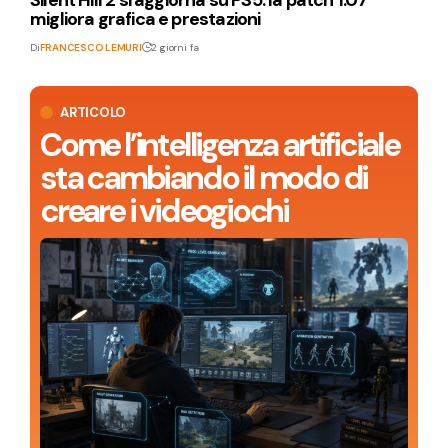
Silent Hill 2 si aggiorna su PS5: la patch 1.07
migliora grafica e prestazioni
Di
FRANCESCO LEMURI
2 giorni fa
ARTICOLO
Come l’intelligenza artificiale
sta cambiando il modo di
creare i videogiochi