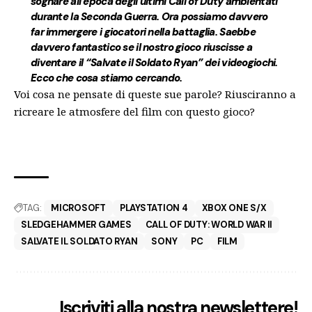
sognare all’epoca degli ultimi Call of Duty ambientati
durante la Seconda Guerra. Ora possiamo davvero
far immergere i giocatori nella battaglia. Saebbe
davvero fantastico se il nostro gioco riuscisse a
diventare il “Salvate il Soldato Ryan” dei videogiochi.
Ecco che cosa stiamo cercando.
Voi cosa ne pensate di queste sue parole? Riusciranno a
ricreare le atmosfere del film con questo gioco?
TAG:
MICROSOFT
PLAYSTATION 4
XBOX ONE S/X
SLEDGEHAMMER GAMES
CALL OF DUTY: WORLD WAR II
SALVATE IL SOLDATO RYAN
SONY
PC
FILM
Iscriviti alla nostra newslettere!