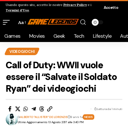
Usando questo sito, accetto le nostre
Privacy Policy
e i
Accetto
Termini d'Uso
.
Aa
Games
Movies
Geek
Tech
Lifestyle
Au
VIDEOGIOCHI
Call of Duty: WWII vuole
essere il “Salvate il Soldato
Ryan” dei videogiochi
Lettura da 1 minuti
Di
ALBERTO "ALLISTER" DE LORENZIS
9 anni fa
NEWS
Ultimo Aggiornamento: 13 Agosto 2017 alle 3:40 PM