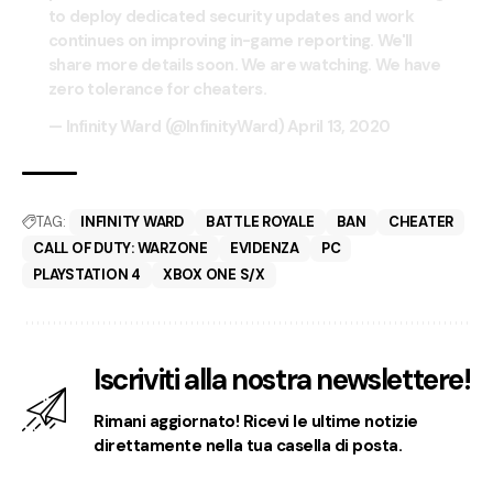
to deploy dedicated security updates and work
continues on improving in-game reporting. We'll
share more details soon. We are watching. We have
zero tolerance for cheaters.
— Infinity Ward (@InfinityWard)
April 13, 2020
TAG:
INFINITY WARD
BATTLE ROYALE
BAN
CHEATER
CALL OF DUTY: WARZONE
EVIDENZA
PC
PLAYSTATION 4
XBOX ONE S/X
Iscriviti alla nostra newslettere!
Rimani aggiornato! Ricevi le ultime notizie
direttamente nella tua casella di posta.