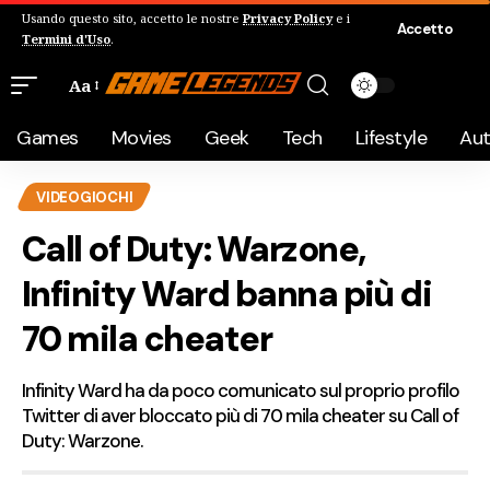
Usando questo sito, accetto le nostre
Privacy Policy
e i
Accetto
Termini d'Uso
.
Aa
Games
Movies
Geek
Tech
Lifestyle
Au
VIDEOGIOCHI
Call of Duty: Warzone,
Infinity Ward banna più di
70 mila cheater
Infinity Ward ha da poco comunicato sul proprio profilo
Twitter di aver bloccato più di 70 mila cheater su Call of
Duty: Warzone.