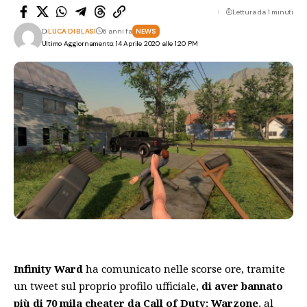
Lettura da 1 minuti
Di
LUCA DI BLASI
6 anni fa
NEWS
Ultimo Aggiornamento: 14 Aprile 2020 alle 1:20 PM
Infinity Ward
ha comunicato nelle scorse ore, tramite
un
tweet
sul proprio profilo ufficiale,
di aver bannato
più di 70 mila cheater da Call of Duty: Warzone
, al