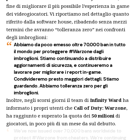
fine di migliorare il più possibile l’esperienza in game
dei videogiocatori. Vi riportiamo nel dettaglio quanto
riferito dalla software house, ribadendo senza mezzi
termini che avranno “tolleranza zero” nei confronti
degli imbroglioni:
Abbiamo da poco emesso oltre 70.000 ban in tutto
il mondo per proteggere #Warzone dagli
imbroglioni. Stiamo continuando a distribuire
aggiornamenti di sicurezza, e continueremo a
lavorare per migliorare i report in-game.
Condivideremo presto maggiori dettagli. Stiamo
guardando. Abbiamo tolleranza zero per gli
imbroglioni.
Inoltre, negli scorsi giorni il team di
Infinity Ward
ha
informato
i propri utenti che
Call of Duty: Warzone
,
ha raggiunto e superato la quota dei
50 milioni
di
giocatori, in poco più di un mese da sul debutto.
We've now issued over 70,000 bans worldwide to
protect
#Warzone
from cheaters. We're continuing