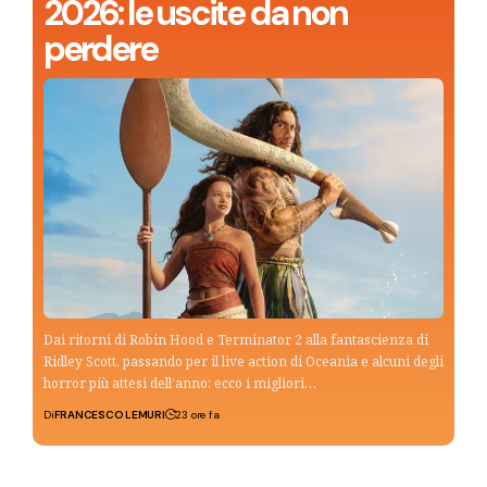
2026: le uscite da non
perdere
Dai ritorni di Robin Hood e Terminator 2 alla fantascienza di
Ridley Scott, passando per il live action di Oceania e alcuni degli
horror più attesi dell’anno: ecco i migliori…
Di
FRANCESCO LEMURI
23 ore fa