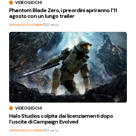
VIDEOGIOCHI
Phantom Blade Zero, i preordini apriranno l’11
agosto con un lungo trailer
Di
FRANCESCO LEMURI
22 ore fa
VIDEOGIOCHI
Halo Studios colpita dai licenziamenti dopo
l’uscita di Campaign Evolved
Di
FRANCESCO LEMURI
22 ore fa