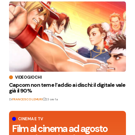
VIDEOGIOCHI
Capcom non teme l’addio ai dischi: il digitale vale
già il 90%
Di
FRANCESCO LEMURI
23 ore fa
CINEMA E TV
Film al cinema ad agosto