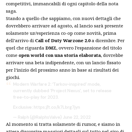
competitivi, immancabili di ogni capitolo della nota
saga.
Stando a quello che sappiamo, con nuovi dettagli che
dovrebbero arrivare ad agosto, al lancio sarà presente
solamente un’esperienza co-op come novità, prima
dell’arrivo di
Call of Duty Warzone 2.0
a dicembre. Per
quel che riguarda
DMZ
, ovvero l’espansione del titolo
come
open world con una storia elaborata
, dovrebbe
arrivare una beta indipendente, con un lancio fissato
per l’inizio del prossimo anno in base ai risultati dei
giochi.
Modern Warfare 2: ‘Tarkov-inspired’ mode,
currently dubbed ‘Project Nexus’, set to release
free-to-play for 2023.
Exclusive:
https://t.co/k7Lbrg7jyn
— Ralph (@RalphsValve)
June 22, 2022
Al momento si tratta solamente di rumor, e siamo in
attesa discoprire maggiori dettagli sul tutto nel giro di