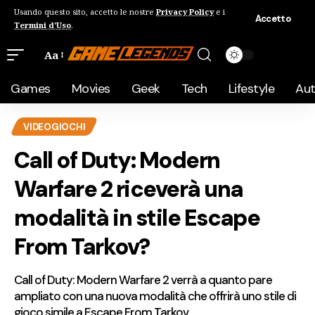
Usando questo sito, accetto le nostre
Privacy Policy
e i
Accetto
Termini d'Uso
.
Aa
Games
Movies
Geek
Tech
Lifestyle
Au
VIDEOGIOCHI
Call of Duty: Modern
Warfare 2 riceverà una
modalità in stile Escape
From Tarkov?
Call of Duty: Modern Warfare 2 verrà a quanto pare
ampliato con una nuova modalità che offrirà uno stile di
gioco simile a Escape From Tarkov.