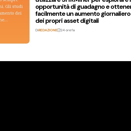
opportunità di guadagno e ottene
i. Gli studi
facilmente un aumento giornaliero
tamento dei
dei propri asset digitali
che…
Di
REDAZIONE
24 ore fa