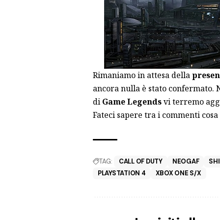
Rimaniamo in attesa della
presen
ancora nulla è stato confermato
di
Game Legends
vi terremo aggi
Fateci sapere tra i commenti cosa
TAG:
CALL OF DUTY
NEOGAF
SH
PLAYSTATION 4
XBOX ONE S/X