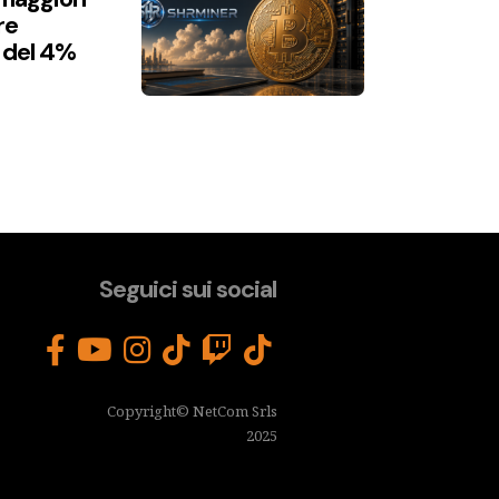
re
 del 4%
Seguici sui social
Copyright© NetCom Srls
2025