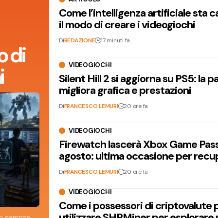
Come l’intelligenza artificiale sta
il modo di creare i videogiochi
Di
REDAZIONE
17 minuti fa
 di
VIDEOGIOCHI
i
Silent Hill 2 si aggiorna su PS5: la p
migliora grafica e prestazioni
Di
FRANCESCO LEMURI
20 ore fa
VIDEOGIOCHI
Firewatch lascerà Xbox Game Pass 
agosto: ultima occasione per recu
Di
FRANCESCO LEMURI
20 ore fa
VIDEOGIOCHI
Come i possessori di criptovalute
utilizzare SHRMiner per esplorare
lo sempre