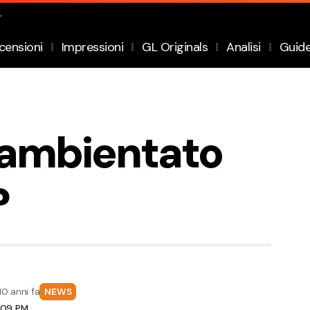
.
censioni
Impressioni
GL Originals
Analisi
Guid
y ambientato
?
10 anni fa
NEWS
8:09 PM