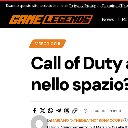
Usando questo sito, accetto le nostre
Privacy Policy
e i
Termini d'Uso
News
Re
VIDEOGIOCHI
Call of Dut
nello spazio
Lettura da 1 minuti
Di
MARIANO "XTHEDEATHX" BONACCORSI
Ultimo Aggiornamento: 29 Marzo 2016 alle 