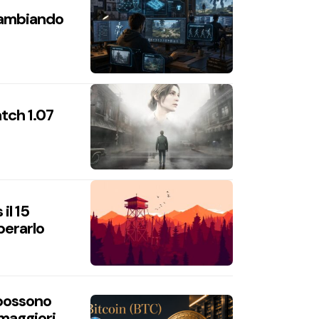
 cambiando
atch 1.07
il 15
perarlo
 possono
 maggiori